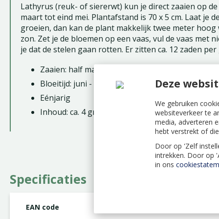
Lathyrus (reuk- of siererwt) kun je direct zaaien op 
maart tot eind mei. Plantafstand is 70 x 5 cm. Laat je
groeien, dan kan de plant makkelijk twee meter hoog 
zon. Zet je de bloemen op een vaas, vul de vaas met 
je dat de stelen gaan rotten. Er zitten ca. 12 zaden per
Zaaien: half maart - eind mei
Deze websit
Bloeitijd: juni - oktober
Eénjarig
We gebruiken cookie
Inhoud: ca. 4 gram
websiteverkeer te a
media, adverteren e
hebt verstrekt of d
Door op 'Zelf instel
intrekken. Door op 
in ons
cookiestatem
Specificaties
EAN code
8711117442004