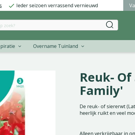
s
Ieder seizoen verrassend vernieuwd
Va
piratie
Overname Tuinland
Reuk- Of 
Family'
De reuk- of siererwt (Lat
heerlijk ruikt en veel mo
Alleen verkrijgbaar in o