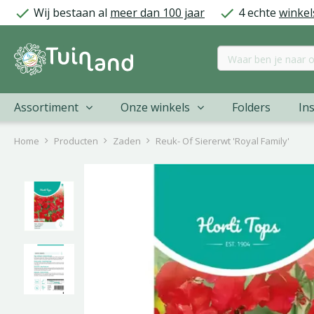
Ga
Wij bestaan al
meer dan 100 jaar
4 echte
winkel
naar
content
Assortiment
Onze winkels
Folders
Ins
Home
Producten
Zaden
Reuk- Of Siererwt 'Royal Family'