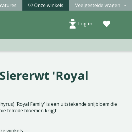
catures
Onze winkels
Veelgestelde vragen
Log in
Siererwt 'Royal
hyrus) 'Royal Family' is een uitstekende snijbloem die
oie felrode bloemen krijgt.
nze winkels.