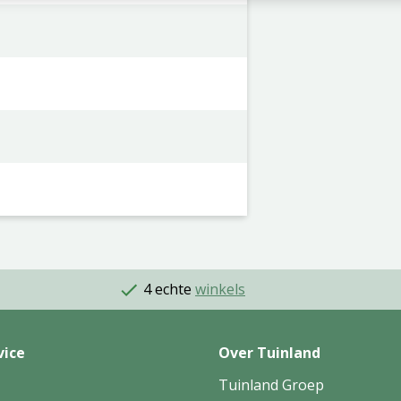
4 echte
winkels
vice
Over Tuinland
Tuinland Groep