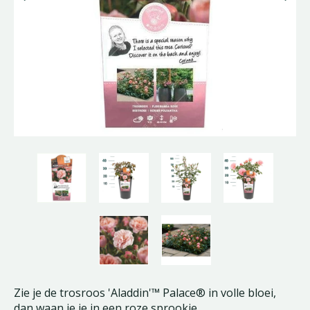
Zie je de trosroos 'Aladdin'™ Palace® in volle bloei,
dan waan je je in een roze sprookje.