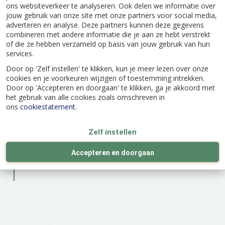
ons websiteverkeer te analyseren. Ook delen we informatie over
plant op de grond ligt
jouw gebruik van onze site met onze partners voor social media,
adverteren en analyse. Deze partners kunnen deze gegevens
Een roos in de volle grond planten
combineren met andere informatie die je aan ze hebt verstrekt
of die ze hebben verzameld op basis van jouw gebruik van hun
Je kunt het hele jaar door een roos planten
services.
alleen niet bij vorst.
Door op 'Zelf instellen' te klikken, kun je meer lezen over onze
Graaf een ruim gat in de volle grond
cookies en je voorkeuren wijzigen of toestemming intrekken.
Door op 'Accepteren en doorgaan' te klikken, ga je akkoord met
Vul het gat gedeeltelijk aan met
het gebruik van alle cookies zoals omschreven in
rozenpotgrond
ons
cookiestatement
.
Verwijder de plastic pot van de roos
Dompel de kluit van de roos in water
Zelf instellen
Zet de roos in het gat
Accepteren en doorgaan
Vul de grond met aarde en druk stevig aan