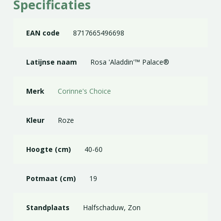
Specificaties
EAN code
8717665496698
Latijnse naam
Rosa 'Aladdin'™ Palace®
Merk
Corinne's Choice
Kleur
Roze
Hoogte (cm)
40-60
Potmaat (cm)
19
Standplaats
Halfschaduw, Zon