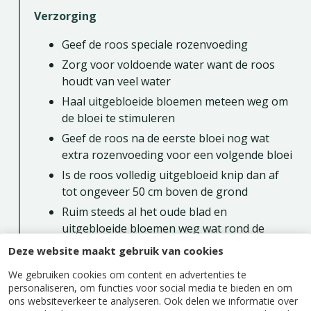
Verzorging
Geef de roos speciale rozenvoeding
Zorg voor voldoende water want de roos
houdt van veel water
Haal uitgebloeide bloemen meteen weg om
de bloei te stimuleren
Geef de roos na de eerste bloei nog wat
extra rozenvoeding voor een volgende bloei
Is de roos volledig uitgebloeid knip dan af
tot ongeveer 50 cm boven de grond
Ruim steeds al het oude blad en
uitgebloeide bloemen weg wat rond de
plant op de grond ligt
Deze website maakt gebruik van cookies
Een roos in de volle grond planten
We gebruiken cookies om content en advertenties te
personaliseren, om functies voor social media te bieden en om
ons websiteverkeer te analyseren. Ook delen we informatie over
Je kunt het hele jaar door een roos planten