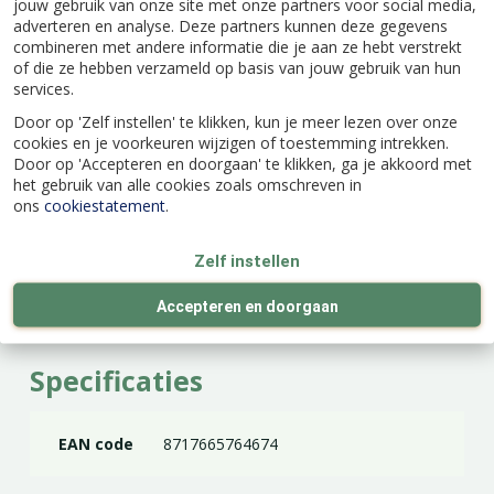
jouw gebruik van onze site met onze partners voor social media,
alleen niet bij vorst.
adverteren en analyse. Deze partners kunnen deze gegevens
Graaf een ruim gat in de volle grond
combineren met andere informatie die je aan ze hebt verstrekt
of die ze hebben verzameld op basis van jouw gebruik van hun
Vul het gat gedeeltelijk aan met
services.
rozenpotgrond
Door op 'Zelf instellen' te klikken, kun je meer lezen over onze
Verwijder de plastic pot van de roos
cookies en je voorkeuren wijzigen of toestemming intrekken.
Door op 'Accepteren en doorgaan' te klikken, ga je akkoord met
Dompel de kluit van de roos in water
het gebruik van alle cookies zoals omschreven in
Zet de roos in het gat
ons
cookiestatement
.
Vul de grond met aarde en druk stevig aan
Zelf instellen
Accepteren en doorgaan
Specificaties
EAN code
8717665764674