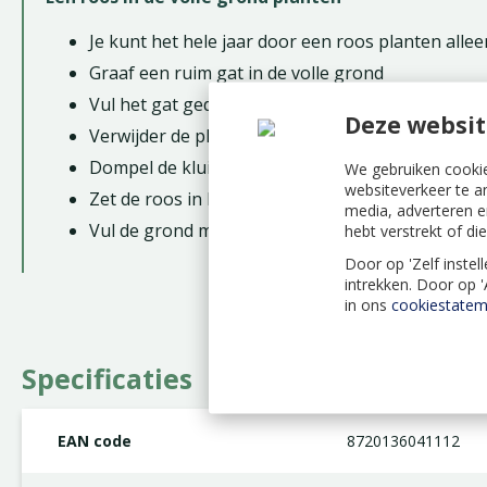
Je kunt het hele jaar door een roos planten alleen
Graaf een ruim gat in de volle grond
Vul het gat gedeeltelijk aan met rozenpotgrond
Deze websit
Verwijder de plastic pot van de roos
Dompel de kluit van de roos in water
We gebruiken cookie
websiteverkeer te a
Zet de roos in het gat
media, adverteren e
Vul de grond met aarde en druk stevig aan
hebt verstrekt of d
Door op 'Zelf instel
intrekken. Door op 
in ons
cookiestatem
Specificaties
EAN code
8720136041112