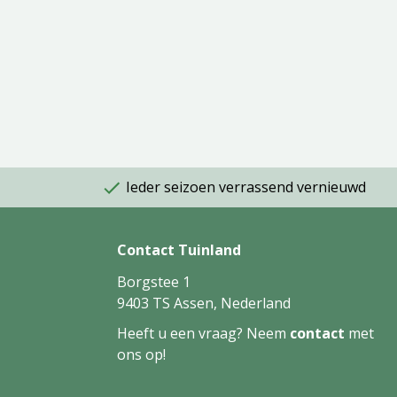
Ieder seizoen verrassend vernieuwd
Contact Tuinland
Borgstee 1
9403 TS Assen, Nederland
Heeft u een vraag? Neem
contact
met
ons op!