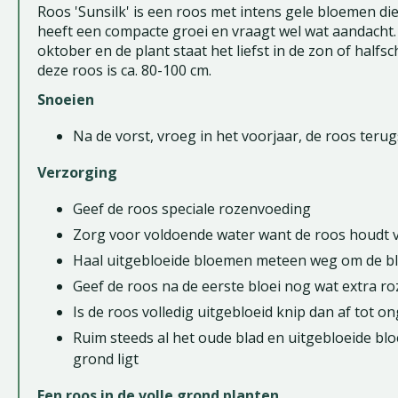
Roos 'Sunsilk' is een roos met intens gele bloemen di
heeft een compacte groei en vraagt wel wat aandacht
oktober en de plant staat het liefst in de zon of hal
deze roos is ca. 80-100 cm.
Snoeien
Na de vorst, vroeg in het voorjaar, de roos ter
Verzorging
Geef de roos speciale rozenvoeding
Zorg voor voldoende water want de roos houdt v
Haal uitgebloeide bloemen meteen weg om de blo
Geef de roos na de eerste bloei nog wat extra r
Is de roos volledig uitgebloeid knip dan af tot 
Ruim steeds al het oude blad en uitgebloeide b
grond ligt
Een roos in de volle grond planten