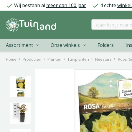
Ga
Wij bestaan al
meer dan 100 jaar
4 echte
winkel
naar
content
Assortiment
Onze winkels
Folders
Ins
Home
Producten
Planten
Tuinplanten
Heesters
Roos 'Su