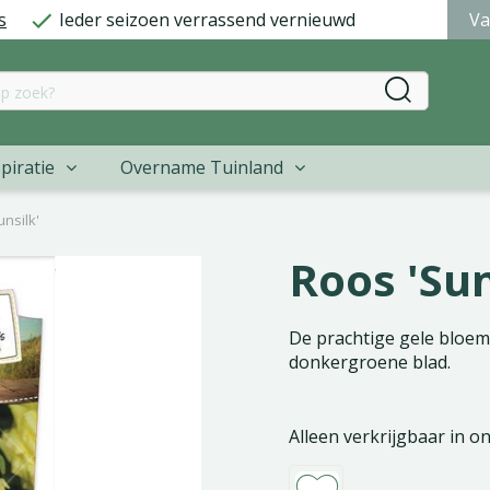
s
Ieder seizoen verrassend vernieuwd
Va
piratie
Overname Tuinland
nsilk'
Roos 'Sun
De prachtige gele bloeme
donkergroene blad.
Alleen verkrijgbaar in o