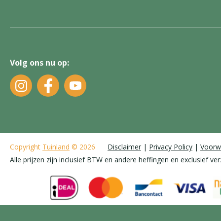
Volg ons nu op:
Copyright
Tuinland
© 2026
Disclaimer
Privacy Policy
Voorw
Alle prijzen zijn inclusief BTW en andere heffingen en exclusief ve
Roos 'Sunsilk'
€
9
,
99
Van