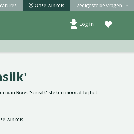
catures
Onze winkels
Veelgestelde vragen
Log in
silk'
n van Roos 'Sunsilk' steken mooi af bij het
nze winkels.