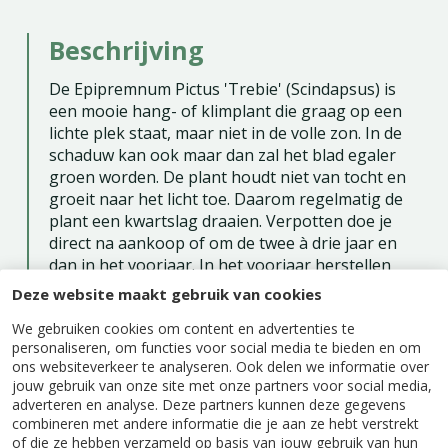
Beschrijving
De Epipremnum Pictus 'Trebie' (Scindapsus) is
een mooie hang- of klimplant die graag op een
lichte plek staat, maar niet in de volle zon. In de
schaduw kan ook maar dan zal het blad egaler
groen worden. De plant houdt niet van tocht en
groeit naar het licht toe. Daarom regelmatig de
plant een kwartslag draaien. Verpotten doe je
direct na aankoop of om de twee à drie jaar en
dan in het voorjaar. In het voorjaar herstellen
eventuele beschadigde wortels beter. In de
Deze website maakt gebruik van cookies
zomermaanden kun je wat kamerplantenvoeding
We gebruiken cookies om content en advertenties te
geven. In de winter geef je geen voeding omdat
personaliseren, om functies voor social media te bieden en om
de plant dan in rust is. De grond mag niet
ons websiteverkeer te analyseren. Ook delen we informatie over
uitdrogen. Geef altijd een beetje water zodat de
jouw gebruik van onze site met onze partners voor social media,
wortels niet in het water komen te staan.
adverteren en analyse. Deze partners kunnen deze gegevens
Sproeien is goed om het stof te verwijderen en
combineren met andere informatie die je aan ze hebt verstrekt
om ongedierte te voorkomen. Het blad stofvrij
of die ze hebben verzameld op basis van jouw gebruik van hun