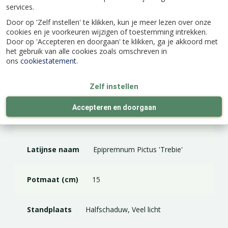
services.
maken is beter voor de plant en ziet er ook
mooier uit. Met de juiste verzorging is het een
Door op 'Zelf instellen' te klikken, kun je meer lezen over onze
prachtige kamerplant.
cookies en je voorkeuren wijzigen of toestemming intrekken.
Door op 'Accepteren en doorgaan' te klikken, ga je akkoord met
het gebruik van alle cookies zoals omschreven in
ons
cookiestatement
.
Specificaties
Zelf instellen
Accepteren en doorgaan
EAN code
9992122006859
Latijnse naam
Epipremnum Pictus 'Trebie'
Potmaat (cm)
15
Standplaats
Halfschaduw, Veel licht