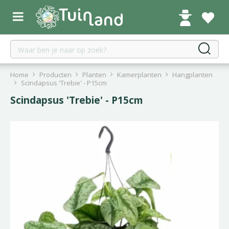
G
a
n
a
a
r
c
Home
Producten
Planten
Kamerplanten
Hangplanten
o
Scindapsus 'Trebie' - P15cm
n
Scindapsus 'Trebie' - P15cm
t
e
n
t