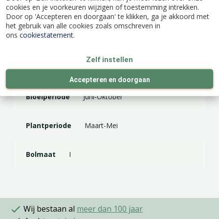
cookies en je voorkeuren wijzigen of toestemming intrekken.
Merk
JUB Holland
Door op 'Accepteren en doorgaan' te klikken, ga je akkoord met
het gebruik van alle cookies zoals omschreven in
ons
cookiestatement
.
Kleur
Mix
Zelf instellen
Standplaats
Direct zonlicht, Halfschaduw
Accepteren en doorgaan
Bloeiperiode
Juni-Oktober
Plantperiode
Maart-Mei
Bolmaat
I
Wij bestaan al
meer dan 100 jaar