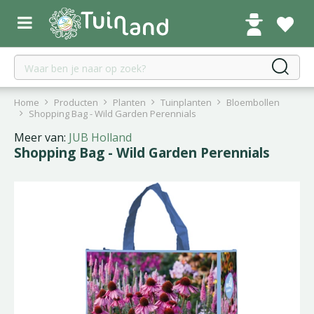
G
a
n
a
a
r
c
Home
Producten
Planten
Tuinplanten
Bloembollen
o
Shopping Bag - Wild Garden Perennials
n
Meer van:
JUB Holland
t
Shopping Bag - Wild Garden Perennials
e
n
t