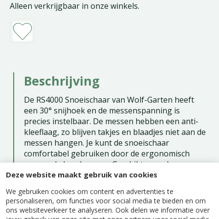
Alleen verkrijgbaar in onze winkels.
Beschrijving
De RS4000 Snoeischaar van Wolf-Garten heeft
een 30° snijhoek en de messenspanning is
precies instelbaar. De messen hebben een anti-
kleeflaag, zo blijven takjes en blaadjes niet aan de
messen hangen. Je kunt de snoeischaar
comfortabel gebruiken door de ergonomisch
gevormde handgrepen. Geschikt voor de
Deze website maakt gebruik van cookies
middelgrote tot grote hand en zowel links- als
rechtshandig te gebruiken. Ook kun je deze
We gebruiken cookies om content en advertenties te
snoeischaar vergrendelen voor veilig opbergen.
personaliseren, om functies voor social media te bieden en om
ons websiteverkeer te analyseren. Ook delen we informatie over
Verschil tussen Papegaaienbek (bypass) en
jouw gebruik van onze site met onze partners voor social media,