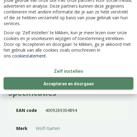
aambeeld snoeischaren
adverteren en analyse. Deze partners kunnen deze gegevens
combineren met andere informatie die je aan ze hebt verstrekt
Een Papegaaienbek (bypass) snoeischaar heeft
of die ze hebben verzameld op basis van jouw gebruik van hun
twee snijdende messen die langs elkaar snijden.
services.
Zachte stengels en takken kneuzen minder snel.
Door op 'Zelf instellen' te klikken, kun je meer lezen over onze
Bij de Aambeeld snoeischaar rusten de stelen en
cookies en je voorkeuren wijzigen of toestemming intrekken.
takken op het aambeeld en is er één snijdend
Door op 'Accepteren en doorgaan' te klikken, ga je akkoord met
mes. Ideaal voor het knippen van dode en harde
het gebruik van alle cookies zoals omschreven in
ons
cookiestatement
.
takken.
Zelf instellen
Accepteren en doorgaan
Specificaties
EAN code
4009269304894
Merk
Wolf-Garten