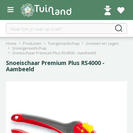
G
a
n
a
a
r
c
Home
Producten
Tuingereedschap
Snoeien en zagen
o
Snoeigereedschap
Snoeischaar Premium Plus RS4000 - Aambeeld
n
t
Snoeischaar Premium Plus RS4000 -
e
Aambeeld
n
t