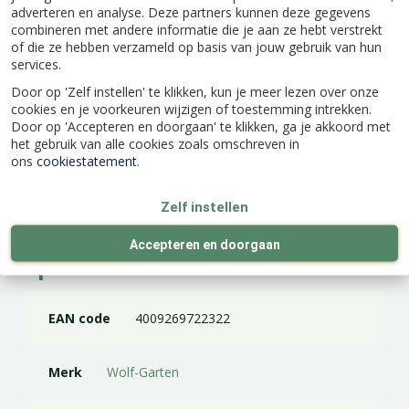
adverteren en analyse. Deze partners kunnen deze gegevens
kracht nodig. Ook voorkomt de coating dat de
combineren met andere informatie die je aan ze hebt verstrekt
plantsappen zich vasthechten, waardoor je
of die ze hebben verzameld op basis van jouw gebruik van hun
minder risico hebt dat er ziektes overgedragen
services.
worden. Ook is de schaar gemakkelijker schoon
Door op 'Zelf instellen' te klikken, kun je meer lezen over onze
te maken. Door een geïntegreerde veer heeft de
cookies en je voorkeuren wijzigen of toestemming intrekken.
snoeischaar een langere levensduur. De veer kan
Door op 'Accepteren en doorgaan' te klikken, ga je akkoord met
zo niet makkelijk losraken of breken. Inclusief
het gebruik van alle cookies zoals omschreven in
polsriem.
ons
cookiestatement
.
Zelf instellen
Accepteren en doorgaan
Specificaties
EAN code
4009269722322
Merk
Wolf-Garten