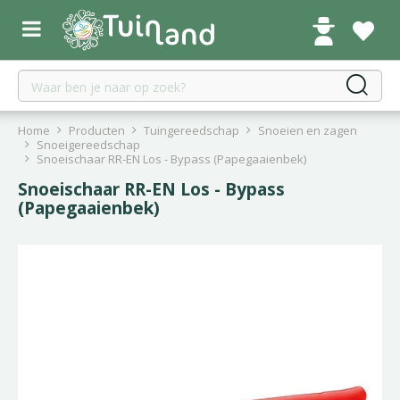
G
a
n
a
a
r
c
Home
Producten
Tuingereedschap
Snoeien en zagen
o
Snoeigereedschap
Snoeischaar RR-EN Los - Bypass (Papegaaienbek)
n
t
Snoeischaar RR-EN Los - Bypass
e
(Papegaaienbek)
n
t