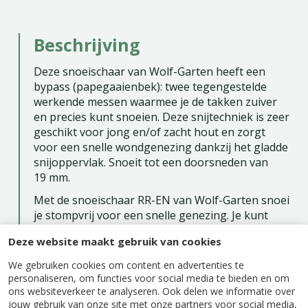
Beschrijving
Deze snoeischaar van Wolf-Garten heeft een
bypass (papegaaienbek): twee tegengestelde
werkende messen waarmee je de takken zuiver
en precies kunt snoeien. Deze snijtechniek is zeer
geschikt voor jong en/of zacht hout en zorgt
voor een snelle wondgenezing dankzij het gladde
snijoppervlak. Snoeit tot een doorsneden van
19 mm.
Met de snoeischaar RR-EN van Wolf-Garten snoei
je stompvrij voor een snelle genezing. Je kunt
deze snoeischaar met één hand heel gemakkelijk
Deze website maakt gebruik van cookies
vergrendelen. De schaar is geschikt voor zowel
links- als rechtshandigen. Gemaakt van
We gebruiken cookies om content en advertenties te
hoogwaardig en duurzaam aluminium met
personaliseren, om functies voor social media te bieden en om
antikleeflaag en in glans verzinkt. Door de
ons websiteverkeer te analyseren. Ook delen we informatie over
jouw gebruik van onze site met onze partners voor social media,
antikleeflaag heb je tijdens het snoeien minder