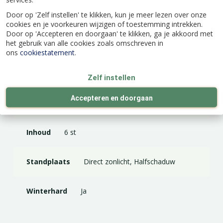
Door op 'Zelf instellen' te klikken, kun je meer lezen over onze
Latijnse naam
Dianthus Deltoides 'Leuchtfunk'
cookies en je voorkeuren wijzigen of toestemming intrekken.
Door op 'Accepteren en doorgaan' te klikken, ga je akkoord met
het gebruik van alle cookies zoals omschreven in
Kleur
Rood
ons
cookiestatement
.
Hoogte (cm)
20
Zelf instellen
Accepteren en doorgaan
Potmaat (cm)
9
Inhoud
6 st
Standplaats
Direct zonlicht, Halfschaduw
Winterhard
Ja