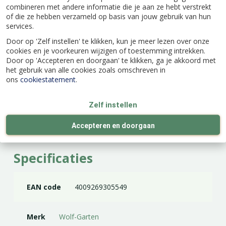
een precieze instelbare messpanning en
combineren met andere informatie die je aan ze hebt verstrekt
stootbuffers.
of die ze hebben verzameld op basis van jouw gebruik van hun
services.
Deze takkenschaar van Wolf-Garten heeft een
Door op 'Zelf instellen' te klikken, kun je meer lezen over onze
bypass( papegaaienbek): twee tegengestelde
cookies en je voorkeuren wijzigen of toestemming intrekken.
werkende messen waarmee je de takken zuiver
Door op 'Accepteren en doorgaan' te klikken, ga je akkoord met
en precies kunt snoeien. Deze snijtechniek is zeer
het gebruik van alle cookies zoals omschreven in
geschikt voor jong en/of zacht hout en zorgt
ons
cookiestatement
.
voor een snelle wondgenezing dankzij het gladde
snijoppervlak.
Zelf instellen
Accepteren en doorgaan
Specificaties
EAN code
4009269305549
Merk
Wolf-Garten