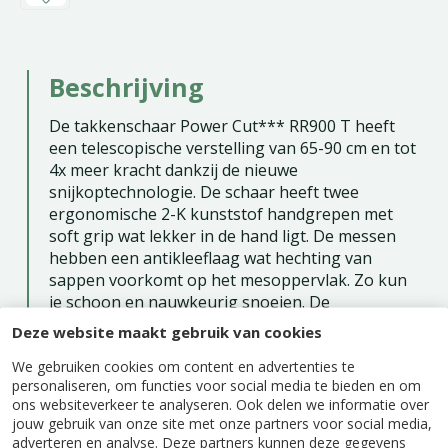
Beschrijving
De takkenschaar Power Cut*** RR900 T heeft
een telescopische verstelling van 65-90 cm en tot
4x meer kracht dankzij de nieuwe
snijkoptechnologie. De schaar heeft twee
ergonomische 2-K kunststof handgrepen met
soft grip wat lekker in de hand ligt. De messen
hebben een antikleeflaag wat hechting van
sappen voorkomt op het mesoppervlak. Zo kun
je schoon en nauwkeurig snoeien. De
hefboomarmen hebben een geëloxeerde
Deze website maakt gebruik van cookies
aluminium laag, een harde, beschermende laag
We gebruiken cookies om content en advertenties te
aluminiumoxide. Dit verhoogt de duurzaamheid,
personaliseren, om functies voor social media te bieden en om
slijtvastheid en corrosiebestendigheid. De
ons websiteverkeer te analyseren. Ook delen we informatie over
schroeven zijn vlak om onnodige schade aan de
jouw gebruik van onze site met onze partners voor social media,
boom te minimaliseren. De takkenschaar heeft
adverteren en analyse. Deze partners kunnen deze gegevens