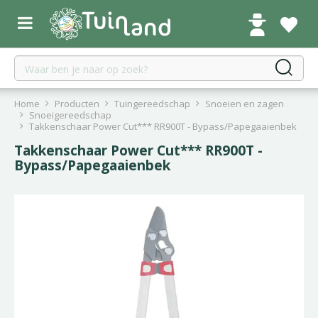
G
a
n
a
a
r
c
Home
Producten
Tuingereedschap
Snoeien en zagen
o
Snoeigereedschap
Takkenschaar Power Cut*** RR900T - Bypass/Papegaaienbek
n
t
Takkenschaar Power Cut*** RR900T -
e
Bypass/Papegaaienbek
n
t