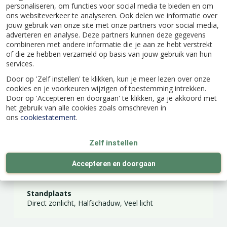
personaliseren, om functies voor social media te bieden en om
EAN code
8712438982811
ons websiteverkeer te analyseren. Ook delen we informatie over
jouw gebruik van onze site met onze partners voor social media,
adverteren en analyse. Deze partners kunnen deze gegevens
Latijnse naam
Tulipa
combineren met andere informatie die je aan ze hebt verstrekt
of die ze hebben verzameld op basis van jouw gebruik van hun
services.
Merk
JUB Holland
Door op 'Zelf instellen' te klikken, kun je meer lezen over onze
cookies en je voorkeuren wijzigen of toestemming intrekken.
Door op 'Accepteren en doorgaan' te klikken, ga je akkoord met
Kleur
Roze, Wit
het gebruik van alle cookies zoals omschreven in
ons
cookiestatement
.
Hoogte (cm)
50
Zelf instellen
Inhoud
12 st
Accepteren en doorgaan
Standplaats
Direct zonlicht, Halfschaduw, Veel licht