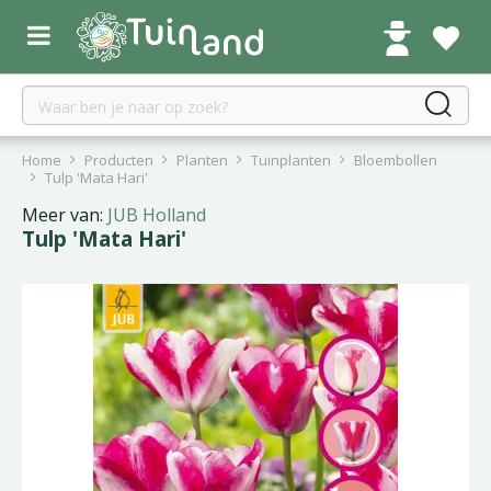
G
a
n
a
a
r
c
Home
Producten
Planten
Tuinplanten
Bloembollen
o
Tulp 'Mata Hari'
n
Meer van:
JUB Holland
t
Tulp 'Mata Hari'
e
n
t