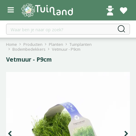
G
a
n
a
a
r
c
Home
Producten
Planten
Tuinplanten
o
Bodembedekkers
Vetmuur - P9cm
n
Vetmuur - P9cm
t
e
n
t