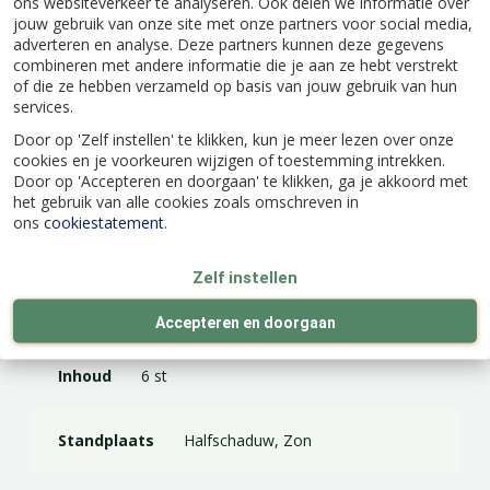
ons websiteverkeer te analyseren. Ook delen we informatie over
jouw gebruik van onze site met onze partners voor social media,
adverteren en analyse. Deze partners kunnen deze gegevens
EAN code
8718969220378
combineren met andere informatie die je aan ze hebt verstrekt
of die ze hebben verzameld op basis van jouw gebruik van hun
services.
Latijnse naam
Sagina Subulata
Door op 'Zelf instellen' te klikken, kun je meer lezen over onze
cookies en je voorkeuren wijzigen of toestemming intrekken.
Door op 'Accepteren en doorgaan' te klikken, ga je akkoord met
Kleur
Wit
het gebruik van alle cookies zoals omschreven in
ons
cookiestatement
.
Hoogte (cm)
5
Zelf instellen
Potmaat (cm)
9
Accepteren en doorgaan
Inhoud
6 st
Standplaats
Halfschaduw, Zon