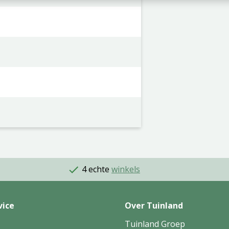
4 echte
winkels
vice
Over Tuinland
Tuinland Groep