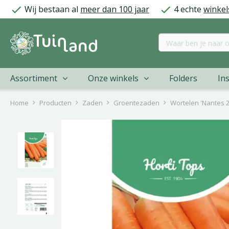
Ga
Wij bestaan al
meer dan 100 jaar
4 echte
winkel
naar
content
Assortiment
Onze winkels
Folders
Ins
Home
Producten
Zaden
Groentezaden
Wortelen 'Nantes 2