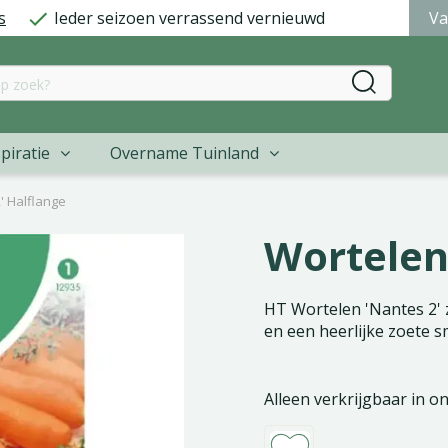
s
Ieder seizoen verrassend vernieuwd
Va
piratie
Overname Tuinland
' Halflange
Wortelen
HT Wortelen 'Nantes 2' z
en een heerlijke zoete 
Alleen verkrijgbaar in o