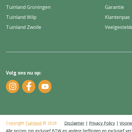
Tuinland Groningen
Garantie
Tuinland Wilp
Klantenpas
Tuinland Zwolle
Veelgesteld
Volg ons nu op:
Copyright
Tuinland
© 2026
Disclaimer
Privacy Policy
Voorw
Alle prijzen zijn inclusief BTW en andere heffingen en exclusief ve