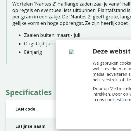
Wortelen 'Nantes 2' Halflange zaden zaai je vanaf half 
op regels en eventueel iets uitdunnen. Plantafstand is 
per gram in een zakje. De 'Nantes 2' geeft grote, la
gelijke vorm en hoge opbrengst. Ze zijn heerlijk zoet.
Zaaien buiten: maart - juli
Oogsttijd: juli - oktober
Deze websit
Eénjarig
We gebruiken cookie
websiteverkeer te a
media, adverteren e
hebt verstrekt of d
Door op 'Zelf instel
Specificaties
intrekken. Door op 
in ons
cookiestatem
EAN code
8711117293507
Latijnse naam
Daucus carota