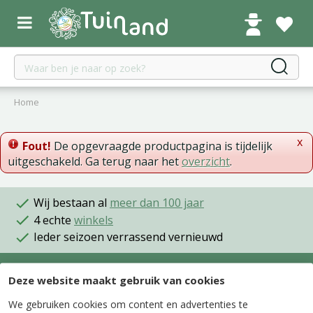
G
a
n
a
a
r
c
Home
o
n
x
t
Fout!
De opgevraagde productpagina is tijdelijk
e
uitgeschakeld. Ga terug naar het
overzicht
.
n
t
Wij bestaan al
meer dan 100 jaar
4 echte
winkels
Ieder seizoen verrassend vernieuwd
Deze website maakt gebruik van cookies
Onze winkels
We gebruiken cookies om content en advertenties te