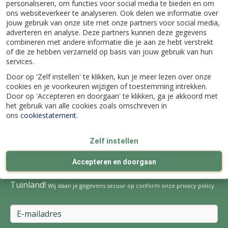
personaliseren, om functies voor social media te bieden en om
ons websiteverkeer te analyseren. Ook delen we informatie over
Klantenservice
jouw gebruik van onze site met onze partners voor social media,
adverteren en analyse. Deze partners kunnen deze gegevens
combineren met andere informatie die je aan ze hebt verstrekt
Over Tuinland
of die ze hebben verzameld op basis van jouw gebruik van hun
services.
Door op 'Zelf instellen' te klikken, kun je meer lezen over onze
Contact
cookies en je voorkeuren wijzigen of toestemming intrekken.
Door op 'Accepteren en doorgaan' te klikken, ga je akkoord met
Volg ons nu op:
het gebruik van alle cookies zoals omschreven in
ons
cookiestatement
.
Zelf instellen
Schrijf je nu in en blijf altijd op de hoogte van de
Accepteren en doorgaan
laatste kortingsacties, weetjes en activiteiten bij
Tuinland!
Wij slaan je gegevens secuur op conform onze
privacy policy
.