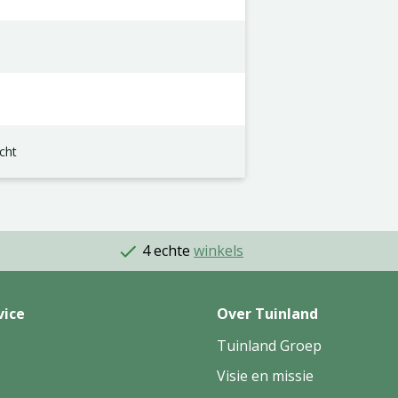
cht
4 echte
winkels
vice
Over Tuinland
Tuinland Groep
Visie en missie