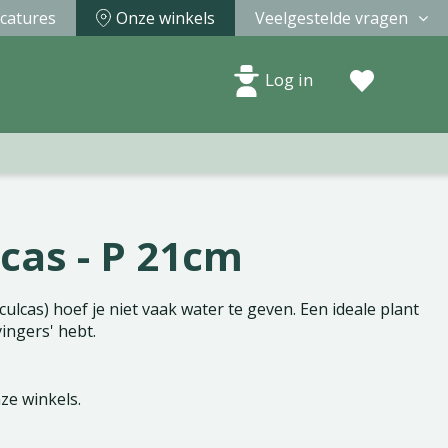
catures
Onze winkels
Veelgestelde vragen
Log in
cas - P 21cm
lcas) hoef je niet vaak water te geven. Een ideale plant
vingers' hebt.
nze winkels.