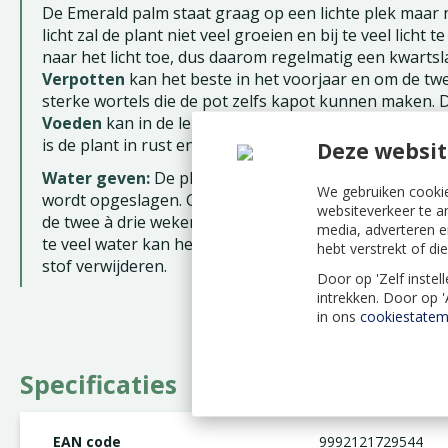
De Emerald palm staat graag op een lichte plek maar nie
licht zal de plant niet veel groeien en bij te veel licht 
naar het licht toe, dus daarom regelmatig een kwartsla
Verpotten
kan het beste in het voorjaar en om de twe
sterke wortels die de pot zelfs kapot kunnen maken. D
Voeden
kan in de lente en zomermaanden met gewone
is de plant in rust en groeit bijna niet.
Deze websit
Water geven:
De plant gebruikt niet veel water omda
We gebruiken cookie
wordt opgeslagen. Geef in de zomer één keer per week
websiteverkeer te a
de twee à drie weken. Laat de grond eerst goed opdro
media, adverteren e
te veel water kan het blad geel worden. Sproeien hoeft
hebt verstrekt of d
stof verwijderen.
Door op 'Zelf instel
intrekken. Door op 
in ons
cookiestatem
Specificaties
EAN code
9992121729544