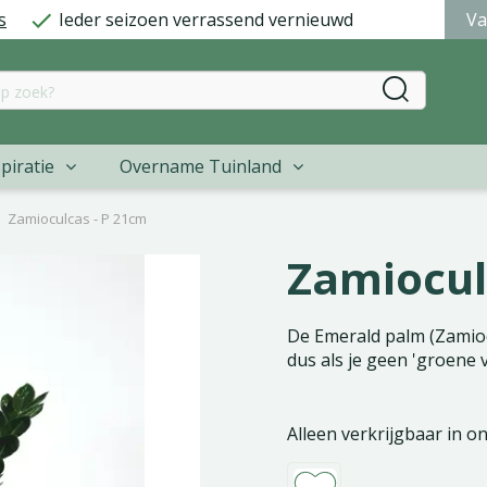
s
Ieder seizoen verrassend vernieuwd
Va
piratie
Overname Tuinland
Zamioculcas - P 21cm
Zamiocul
De Emerald palm (Zamiocu
dus als je geen 'groene 
Alleen verkrijgbaar in o