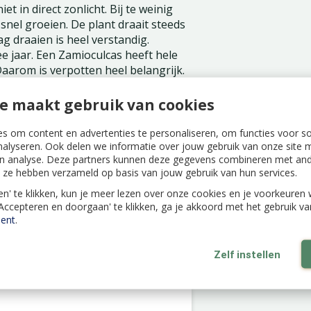
t in direct zonlicht. Bij te weinig
te snel groeien. De plant draait steeds
g draaien is heel verstandig.
e jaar. Een Zamioculcas heeft hele
aarom is verpotten heel belangrijk.
 kamerplantenvoeding. In de winter
e maakt gebruik van cookies
t er water in de wortels en stammen
s om content en advertenties te personaliseren, om functies voor s
 wat water en in de winter eens in
nalyseren. Ook delen we informatie over jouw gebruik van onze site m
gen voor je opnieuw water geeft. Bij
n analyse. Deze partners kunnen deze gegevens combineren met ande
 niet maar zo kun je wel snel het
ie ze hebben verzameld op basis van jouw gebruik van hun services.
len' te klikken, kun je meer lezen over onze cookies en je voorkeure
'Accepteren en doorgaan' te klikken, ga je akkoord met het gebruik v
ent
.
Zelf instellen