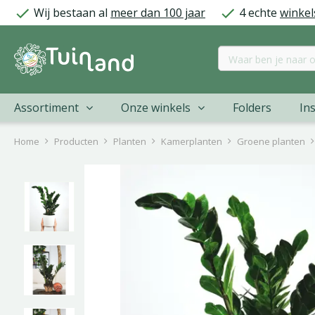
Ga
Wij bestaan al
meer dan 100 jaar
4 echte
winkel
naar
content
Assortiment
Onze winkels
Folders
Ins
Home
Producten
Planten
Kamerplanten
Groene planten