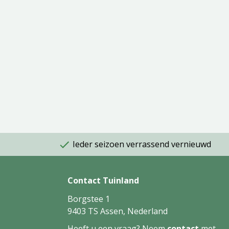
Ieder seizoen verrassend vernieuwd
Contact Tuinland
Borgstee 1
9403 TS Assen, Nederland
Heeft u een vraag? Neem
contact
met