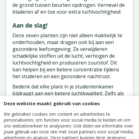
de grond tussen beurten opdrogen. Vernevel de
bladeren af en toe voor extra luchtvochtigheid.
Aan de slag!
Deze zeven planten zijn niet alleen makkelijk te
onderhouden, maar dragen ook bij aan een
gezondere leefomgeving. Ze verwijderen
schadelijke stoffen uit de lucht, verhogen de
luchtvochtigheid en produceren zuurstof. Dit
kan helpen bij een betere concentratie tijdens
het studeren en een gezondere nachtrust.
Bedenk dat elke plant in je studentenkamer
bijdraagt aan een betere luchtkwaliteit. Zelfs als
je maar ruimte hebt voor één of twee planten,
Deze website maakt gebruik van cookies
zal je al verschil merken. Start klein en breid
geleidelijk uit naarmate je meer ervaring krijgt.
We gebruiken cookies om content en advertenties te
personaliseren, om functies voor social media te bieden en om
Onthoud dat zelfs deze onderhoudsarme
ons websiteverkeer te analyseren. Ook delen we informatie over
planten wat aandacht nodig hebben. Maak er
jouw gebruik van onze site met onze partners voor social media,
adverteren en analyse. Deze partners kunnen deze gegevens
een gewoonte van om wekelijks je planten te