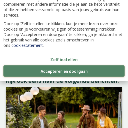
combineren met andere informatie die je aan ze hebt verstrekt
controleren. Niet alleen houd je zo je planten
of die ze hebben verzameld op basis van jouw gebruik van hun
gezond, maar het is ook wel fijn moment van
services.
rust.
Door op 'Zelf instellen' te klikken, kun je meer lezen over onze
Met deze groene luchtzuiveraar maak je van je
cookies en je voorkeuren wijzigen of toestemming intrekken.
studentenkamer niet alleen een gezellige, maar
Door op 'Accepteren en doorgaan' te klikken, ga je akkoord met
ook een gezonde plek om te leven en te
het gebruik van alle cookies zoals omschreven in
ons
cookiestatement
.
studeren!
Zelf instellen
Accepteren en doorgaan
Kijk ook eens naar de volgende berichten: