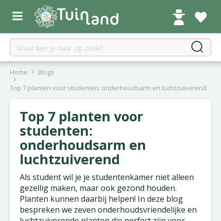
G
a
n
a
a
r
c
Home
Blogs
o
Top 7 planten voor studenten: onderhoudsarm en luchtzuiverend
n
t
Top 7 planten voor
e
n
studenten:
t
onderhoudsarm en
luchtzuiverend
Als student wil je je studentenkamer niet alleen
gezellig maken, maar ook gezond houden.
Planten kunnen daarbij helpen! In deze blog
bespreken we zeven onderhoudsvriendelijke en
luchtzuiverende planten die perfect zijn voor