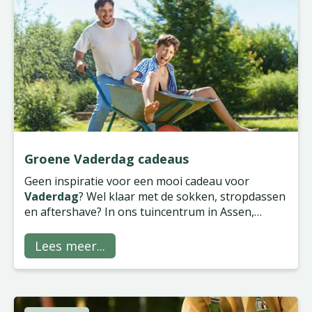
Groene Vaderdag cadeaus
Geen inspiratie voor een mooi cadeau voor
Vaderdag
? Wel klaar met de sokken, stropdassen
en aftershave? In ons tuincentrum in Assen,
Groningen, Wilp en Zwolle vind je gegarandeerd
iets van zijn gading, of hij nu groene vingers heeft
Lees meer...
of niet!