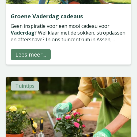
Groene Vaderdag cadeaus
Geen inspiratie voor een mooi cadeau voor
Vaderdag
? Wel klaar met de sokken, stropdassen
en aftershave? In ons tuincentrum in Assen,
Groningen, Wilp en Zwolle vind je gegarandeerd
iets van zijn gading, of hij nu groene vingers heeft
Lees meer...
of niet!
Tuintips