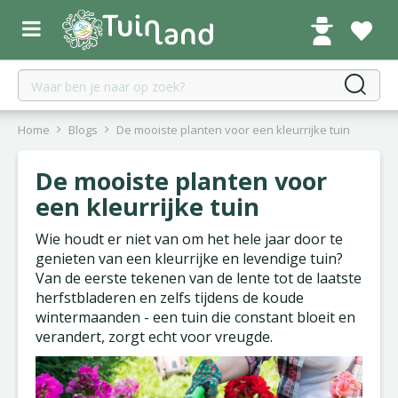
G
a
n
a
a
r
c
Home
Blogs
De mooiste planten voor een kleurrijke tuin
o
n
De mooiste planten voor
t
een kleurrijke tuin
e
n
Wie houdt er niet van om het hele jaar door te
t
genieten van een kleurrijke en levendige tuin?
Van de eerste tekenen van de lente tot de laatste
herfstbladeren en zelfs tijdens de koude
wintermaanden - een tuin die constant bloeit en
verandert, zorgt echt voor vreugde.