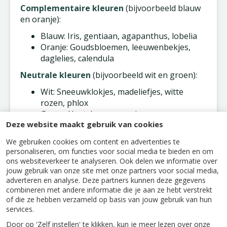
Complementaire kleuren
(bijvoorbeeld blauw
en oranje):
Blauw: Iris, gentiaan, agapanthus, lobelia
Oranje: Goudsbloemen, leeuwenbekjes,
daglelies, calendula
Neutrale kleuren
(bijvoorbeeld wit en groen):
Wit: Sneeuwklokjes, madeliefjes, witte
rozen, phlox
Groen: Hosta's, varens, siergrassen,
Deze website maakt gebruik van cookies
helleborus
Door slim te mixen en te matchen met planten
We gebruiken cookies om content en advertenties te
personaliseren, om functies voor social media te bieden en om
die op verschillende momenten en in
ons websiteverkeer te analyseren. Ook delen we informatie over
verschillende kleuren bloeien, kun je het hele
jouw gebruik van onze site met onze partners voor social media,
jaar door genieten van een levendige en
adverteren en analyse. Deze partners kunnen deze gegevens
bloeiende tuin. Dus ga aan de slag,
combineren met andere informatie die je aan ze hebt verstrekt
experimenteer met kleuren en geniet van de
of die ze hebben verzameld op basis van jouw gebruik van hun
prachtige resultaten die een kleurrijke tuin met
services.
zich meebrengt!
Door op 'Zelf instellen' te klikken, kun je meer lezen over onze