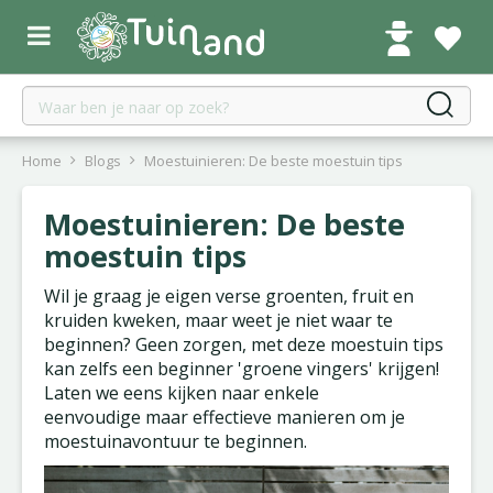
G
a
n
a
a
r
c
Home
Blogs
Moestuinieren: De beste moestuin tips
o
n
Moestuinieren: De beste
t
moestuin tips
e
n
Wil je graag je eigen verse groenten, fruit en
t
kruiden kweken, maar weet je niet waar te
beginnen? Geen zorgen, met deze moestuin tips
kan zelfs een beginner 'groene vingers' krijgen!
Laten we eens kijken naar enkele
eenvoudige maar effectieve manieren om je
moestuinavontuur te beginnen.