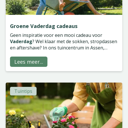
Groene Vaderdag cadeaus
Geen inspiratie voor een mooi cadeau voor
Vaderdag
? Wel klaar met de sokken, stropdassen
en aftershave? In ons tuincentrum in Assen,
Groningen, Wilp en Zwolle vind je gegarandeerd
iets van zijn gading, of hij nu groene vingers heeft
Lees meer...
of niet!
Tuintips