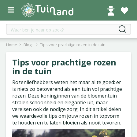
G
a
n
a
a
r
c
Home
Blogs
Tips voor prachtige rozen in de tuin
o
n
Tips voor prachtige rozen
t
in de tuin
e
n
Rozenliefhebbers weten het maar al te goed: er
t
is niets zo betoverend als een tuin vol prachtige
rozen. Deze koninginnen van de bloementuin
stralen schoonheid en elegantie uit, maar
vereisen ook de nodige zorg. In dit artikel delen
we waardevolle tips om jouw rozen in topvorm
te houden en te laten bloeien als nooit tevoren.