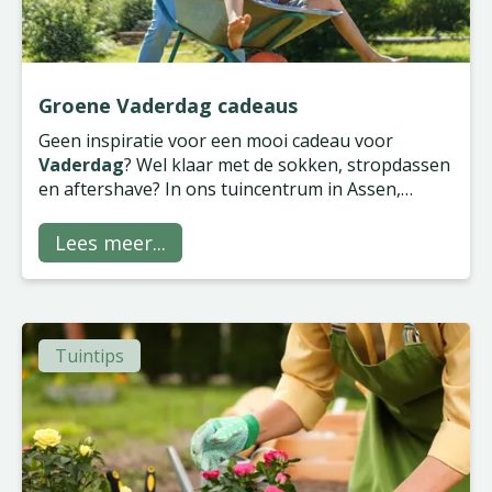
Groene Vaderdag cadeaus
Geen inspiratie voor een mooi cadeau voor
Vaderdag
? Wel klaar met de sokken, stropdassen
en aftershave? In ons tuincentrum in Assen,
Groningen, Wilp en Zwolle vind je gegarandeerd
iets van zijn gading, of hij nu groene vingers heeft
Lees meer...
of niet!
Tuintips