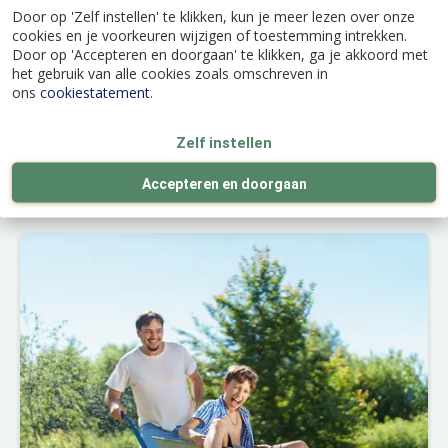
Door op 'Zelf instellen' te klikken, kun je meer lezen over onze
15 tuintips voor de maand juli
cookies en je voorkeuren wijzigen of toestemming intrekken.
Door op 'Accepteren en doorgaan' te klikken, ga je akkoord met
Ga op een niet al te hete dag, of vroeg in de
het gebruik van alle cookies zoals omschreven in
ochtend of op een zwoele zomeravond aan de
ons
cookiestatement
.
slag met deze
zomerse tuin- en balkonklusjes
voor de maand juli
.
Zelf instellen
Lees meer...
Accepteren en doorgaan