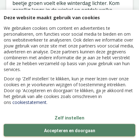
beetje groen voelt elke winterdag lichter. Kom
gezellig langs in de winkel en ontdek welke
planten jouw humeur een boost geven!
Deze website maakt gebruik van cookies
We gebruiken cookies om content en advertenties te
personaliseren, om functies voor social media te bieden en om
ons websiteverkeer te analyseren. Ook delen we informatie over
jouw gebruik van onze site met onze partners voor social media,
adverteren en analyse. Deze partners kunnen deze gegevens
Kijk ook eens naar de volgende berichten:
combineren met andere informatie die je aan ze hebt verstrekt
of die ze hebben verzameld op basis van jouw gebruik van hun
services.
Door op 'Zelf instellen' te klikken, kun je meer lezen over onze
cookies en je voorkeuren wijzigen of toestemming intrekken.
Door op 'Accepteren en doorgaan' te klikken, ga je akkoord met
het gebruik van alle cookies zoals omschreven in
ons
cookiestatement
.
Zelf instellen
Accepteren en doorgaan