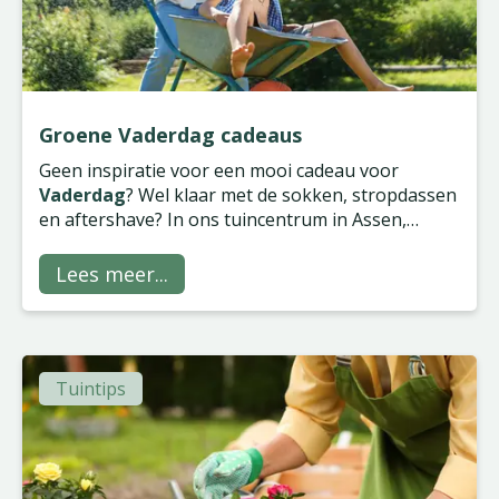
Groene Vaderdag cadeaus
Geen inspiratie voor een mooi cadeau voor
Vaderdag
? Wel klaar met de sokken, stropdassen
en aftershave? In ons tuincentrum in Assen,
Groningen, Wilp en Zwolle vind je gegarandeerd
iets van zijn gading, of hij nu groene vingers heeft
Lees meer...
of niet!
Tuintips