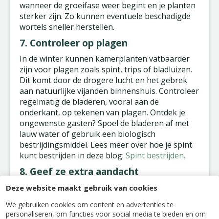
wanneer de groeifase weer begint en je planten
sterker zijn. Zo kunnen eventuele beschadigde
wortels sneller herstellen.
7. Controleer op plagen
In de winter kunnen kamerplanten vatbaarder
zijn voor plagen zoals spint, trips of bladluizen.
Dit komt door de drogere lucht en het gebrek
aan natuurlijke vijanden binnenshuis. Controleer
regelmatig de bladeren, vooral aan de
onderkant, op tekenen van plagen. Ontdek je
ongewenste gasten? Spoel de bladeren af met
lauw water of gebruik een biologisch
bestrijdingsmiddel. Lees meer over hoe je spint
kunt bestrijden in deze blog:
Spint bestrijden.
8. Geef ze extra aandacht
De winter is een uitstekende periode om je
Deze website maakt gebruik van cookies
planten eens goed te inspecteren en schoon te
We gebruiken cookies om content en advertenties te
maken. Stof op bladeren kan het opnemen van
personaliseren, om functies voor social media te bieden en om