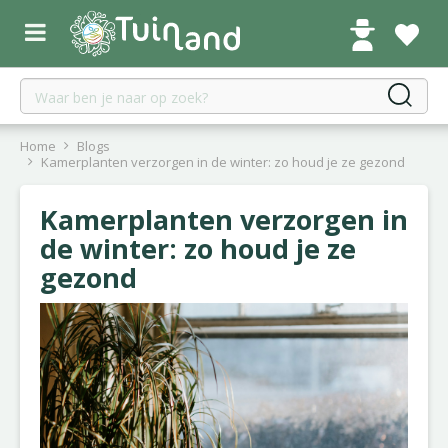
G
a
n
a
a
r
c
Home
Blogs
o
Kamerplanten verzorgen in de winter: zo houd je ze gezond
n
t
Kamerplanten verzorgen in
e
de winter: zo houd je ze
n
gezond
t