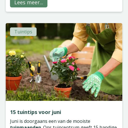
iets van zijn gading, of hij nu groene vingers heeft
Lees meer...
of niet!
Tuintips
15 tuintips voor juni
Juni is doorgaans een van de mooiste
tuinmaanden
. Ons tuincentrum geeft 15 handige