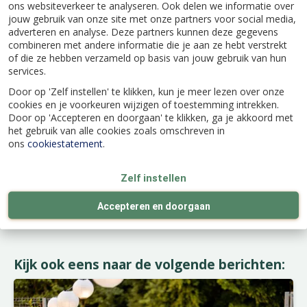
licht belemmeren. Gebruik een zachte doek om
ons websiteverkeer te analyseren. Ook delen we informatie over
stof voorzichtig te verwijderen. Dit is niet alleen
jouw gebruik van onze site met onze partners voor social media,
goed voor de gezondheid van je planten, maar
adverteren en analyse. Deze partners kunnen deze gegevens
combineren met andere informatie die je aan ze hebt verstrekt
het zorgt er ook voor dat ze er stralend uitzien.
of die ze hebben verzameld op basis van jouw gebruik van hun
Laat je kamerplanten stralen
services.
Met de juiste verzorging kunnen je
Door op 'Zelf instellen' te klikken, kun je meer lezen over onze
cookies en je voorkeuren wijzigen of toestemming intrekken.
kamerplanten ook in de winter prachtig blijven.
Door op 'Accepteren en doorgaan' te klikken, ga je akkoord met
Heb je nog geen planten of wil je je collectie
het gebruik van alle cookies zoals omschreven in
uitbreiden? Bezoek dan Tuinland voor een
ons
cookiestatement
.
uitgebreid assortiment kamerplanten en
handige accessoires om jouw planten gelukkig
Zelf instellen
en gezond te houden.
Accepteren en doorgaan
Kijk ook eens naar de volgende berichten: