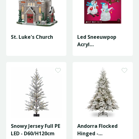
St. Luke's Church
Led Sneeuwpop
Acryl
Skiing/Sledding/Ste
ady Bo
L.21.5W.29.5H…
Snowy Jersey Full PE
Andorra Flocked
LED - D60/H120cm
Hinged -