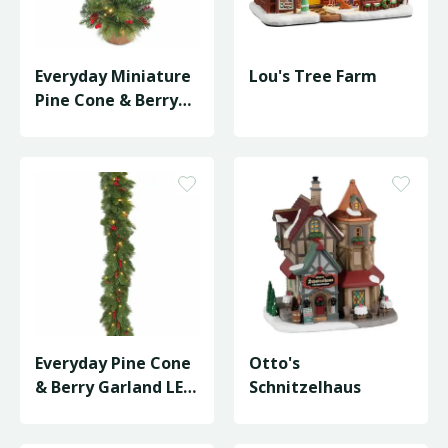
Everyday Miniature
Lou's Tree Farm
Pine Cone & Berry
Tree LED -
D46/H81cm
Everyday Pine Cone
Otto's
& Berry Garland LED
Schnitzelhaus
- L274cm