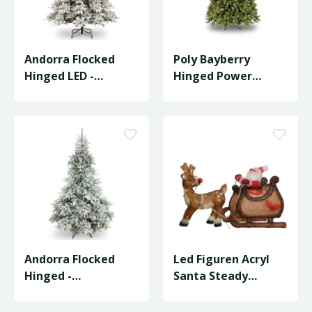
Andorra Flocked
Poly Bayberry
Hinged LED -
Hinged Power
D127/H183cm
Connect LED -
D122/H183cm
Andorra Flocked
Led Figuren Acryl
Hinged -
Santa Steady
D150/H213cm
L.82.5W.33H.47Cm
Ass./Koel W…