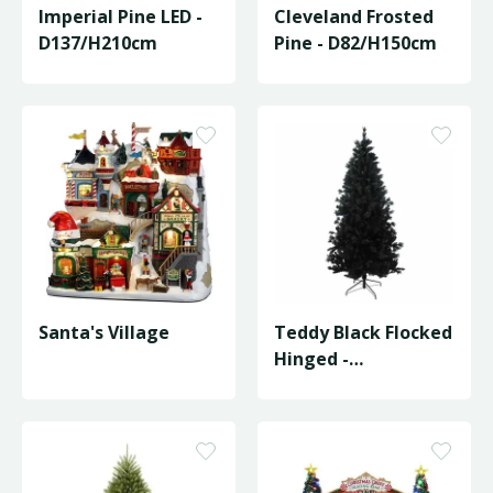
Imperial Pine LED -
Cleveland Frosted
D137/H210cm
Pine - D82/H150cm
Santa's Village
Teddy Black Flocked
Hinged -
D107/H210cm