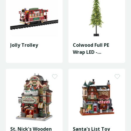
Jolly Trolley
Colwood Full PE
Wrap LED -
D20/H120cm
St. Nick's Wooden
Santa's List Toy