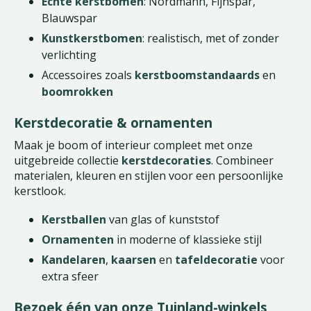
Echte kerstbomen
: Nordmann, Fijnspar,
Blauwspar
Kunstkerstbomen
: realistisch, met of zonder
verlichting
Accessoires zoals
kerstboomstandaards
en
boomrokken
Kerstdecoratie & ornamenten
Maak je boom of interieur compleet met onze
uitgebreide collectie
kerstdecoraties
. Combineer
materialen, kleuren en stijlen voor een persoonlijke
kerstlook.
Kerstballen
van glas of kunststof
Ornamenten
in moderne of klassieke stijl
Kandelaren
,
kaarsen
en
tafeldecoratie
voor
extra sfeer
Bezoek één van onze Tuinland-winkels