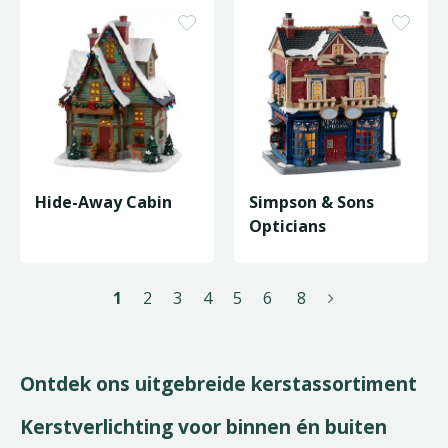
Hide-Away Cabin
Simpson & Sons
Opticians
1
2
3
4
5
6
8
Ontdek ons uitgebreide kerstassortiment
Kerstverlichting voor binnen én buiten