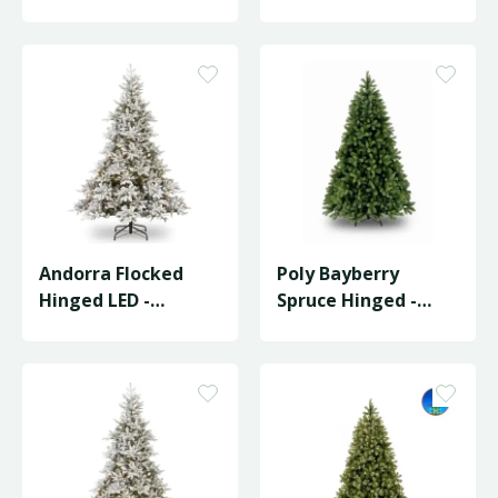
D168/H274cm
D155/H228cm
Andorra Flocked
Poly Bayberry
Hinged LED -
Spruce Hinged -
D149/H213cm
D160/H243cm