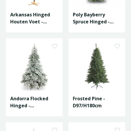
Arkansas Hinged
Poly Bayberry
Houten Voet -
Spruce Hinged -
D114/H152cm
D122/H183cm
Andorra Flocked
Frosted Pine -
Hinged -
D97/H180cm
D127/H183cm