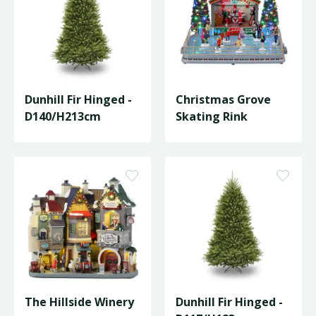
Dunhill Fir Hinged -
Christmas Grove
D140/H213cm
Skating Rink
The Hillside Winery
Dunhill Fir Hinged -