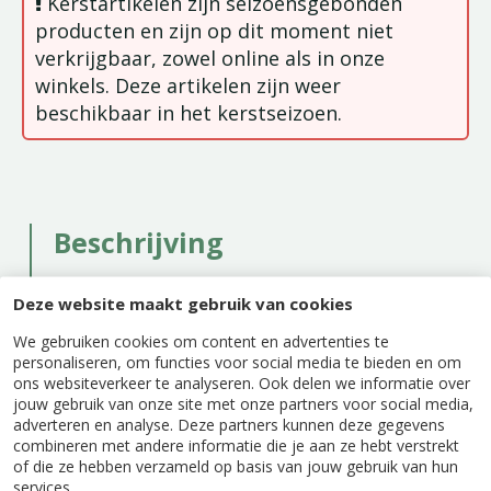
Kerstartikelen zijn seizoensgebonden
producten en zijn op dit moment niet
verkrijgbaar, zowel online als in onze
winkels. Deze artikelen zijn weer
beschikbaar in het kerstseizoen.
Beschrijving
Door een combinatie van de 1333 takken met PE-
Deze website maakt gebruik van cookies
tips en PVC-naalden lijkt de kunstkerstboom
Chicago net echt. De takken zijn scharnierend en
We gebruiken cookies om content en advertenties te
vallen heel eenvoudig in vorm. Snel en handig op
personaliseren, om functies voor social media te bieden en om
te zetten kunstkerstboom. Door de stevige
ons websiteverkeer te analyseren. Ook delen we informatie over
jouw gebruik van onze site met onze partners voor social media,
metalen standaard staat je kerstboom snel en
adverteren en analyse. Deze partners kunnen deze gegevens
stevig. Nu nog met lampjes, kerstballen en -
combineren met andere informatie die je aan ze hebt verstrekt
accessoires wordt de boom compleet.
of die ze hebben verzameld op basis van jouw gebruik van hun
services.