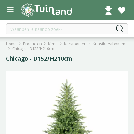
G
a
n
a
a
r
c
Home
Producten
Kerst
Kerstbomen
Kunstkerstbomen
o
Chicago - D152/H210cm
n
Chicago - D152/H210cm
t
e
n
t