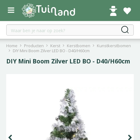
G
a
n
a
a
r
c
Home
Producten
Kerst
Kerstbomen
Kunstkerstbomen
o
DIY Mini Boom Zilver LED BO - D40/H60cm
n
DIY Mini Boom Zilver LED BO - D40/H60cm
t
e
n
t