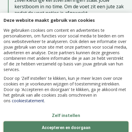
zilverkleurige kerstversieringen staat jouw
kerstboom in no time. Om de voet zit een jute zak
zodat de voet netjes is afgewerkt.
Deze website maakt gebruik van cookies
De kerstboom heeft 60 tips met zachte naalden
gemaakt van PVC. De verlichting werkt op 3x AA
We gebruiken cookies om content en advertenties te
batterijen (exclusief) en is inclusief een
personaliseren, om functies voor social media te bieden en om
ons websiteverkeer te analyseren. Ook delen we informatie over
batterijkastje. Wat ook wel prettig is, is dat de 20
jouw gebruik van onze site met onze partners voor social media,
LED lampjes niet knipperen. Lekker rustig aan je
adverteren en analyse. Deze partners kunnen deze gegevens
ogen. De afstand tussen de LED lampjes is 15 cm.
combineren met andere informatie die je aan ze hebt verstrekt
Gebruik voor binnenshuis.
of die ze hebben verzameld op basis van jouw gebruik van hun
services.
Door op 'Zelf instellen' te klikken, kun je meer lezen over onze
cookies en je voorkeuren wijzigen of toestemming intrekken.
Door op 'Accepteren en doorgaan' te klikken, ga je akkoord met
Specificaties
het gebruik van alle cookies zoals omschreven in
ons
cookiestatement
.
EAN code
8720093395310
Zelf instellen
Accepteren en doorgaan
Merk
Everlands