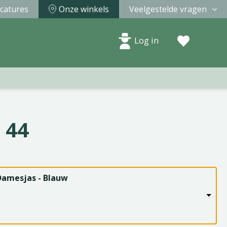
catures
Onze winkels
Veelgestelde vragen
Log in
 44
Damesjas - Blauw