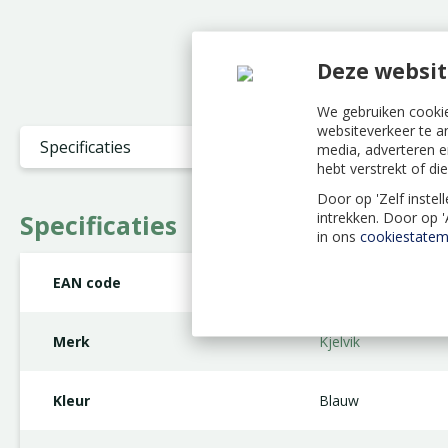
Deze websit
We gebruiken cookie
websiteverkeer te a
Specificaties
media, adverteren e
hebt verstrekt of d
Door op 'Zelf instel
intrekken. Door op 
Specificaties
in ons
cookiestatem
EAN code
8718339253937
Merk
Kjelvik
Kleur
Blauw