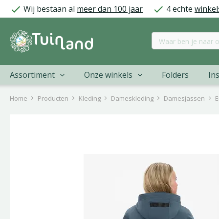
Ga
Wij bestaan al
meer dan 100 jaar
4 echte
winkel
naar
content
Assortiment
Onze winkels
Folders
Ins
Home
Producten
Kleding
Dameskleding
Damesjassen
E