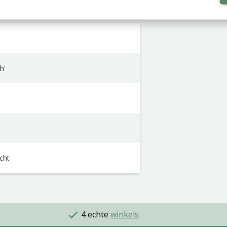
h'
cht
4 echte
winkels