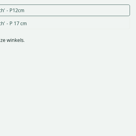
ch' - P12cm
ch' - P 17 cm
nze winkels.