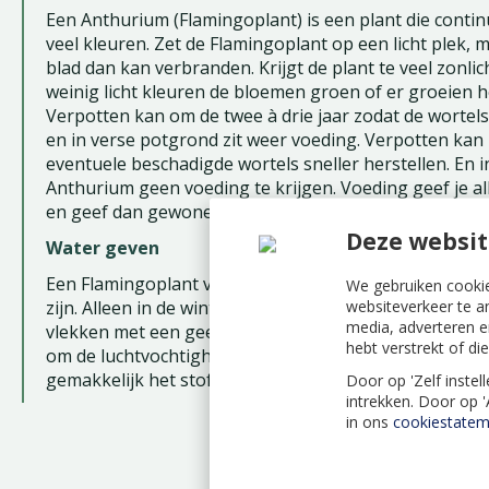
Een Anthurium (Flamingoplant) is een plant die conti
veel kleuren. Zet de Flamingoplant op een licht plek, m
blad dan kan verbranden. Krijgt de plant te veel zonlich
weinig licht kleuren de bloemen groen of er groeien
Verpotten kan om de twee à drie jaar zodat de wortel
en in verse potgrond zit weer voeding. Verpotten kan 
eventuele beschadigde wortels sneller herstellen. En
Anthurium geen voeding te krijgen. Voeding geef je a
en geef dan gewone kamerplantenvoeding voor bloei
Deze websit
Water geven
Een Flamingoplant verbruikt niet veel water maar de gr
We gebruiken cookie
websiteverkeer te a
zijn. Alleen in de wintermaanden mag de grond iets op
media, adverteren e
vlekken met een geel randje er omheen, dan krijgt de p
hebt verstrekt of d
om de luchtvochtigheid te verhogen waar een Anthuri
gemakkelijk het stof waardoor het blad meer gaat gla
Door op 'Zelf instel
intrekken. Door op 
in ons
cookiestatem