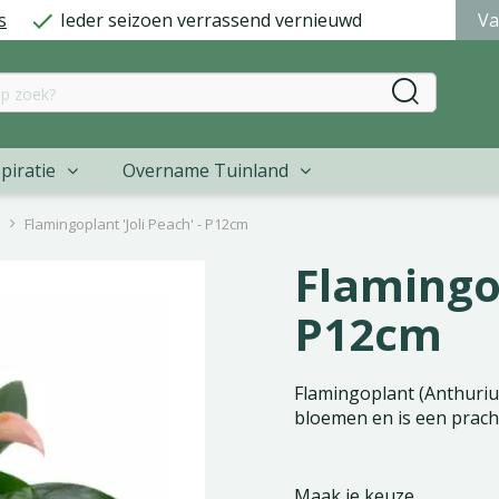
s
Ieder seizoen verrassend vernieuwd
Va
piratie
Overname Tuinland
n
Flamingoplant 'Joli Peach' - P12cm
Flamingop
P12cm
Flamingoplant (Anthurium
bloemen en is een prach
Maak je keuze