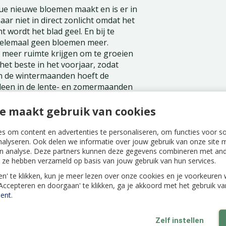
nue nieuwe bloemen maakt en is er in
aar niet in direct zonlicht omdat het
t wordt het blad geel. En bij te
 helemaal geen bloemen meer.
s meer ruimte krijgen om te groeien
het beste in het voorjaar, zodat
 in de wintermaanden hoeft de
lleen in de lente- en zomermaanden
ende planten.
e maakt gebruik van cookies
ond kan beter altijd licht vochtig
s om content en advertenties te personaliseren, om functies voor s
nalyseren. Ook delen we informatie over jouw gebruik van onze site m
drogen. Krijgt het blad bruine
n analyse. Deze partners kunnen deze gegevens combineren met ande
lant te veel water. Sproeien doe je
ie ze hebben verzameld op basis van jouw gebruik van hun services.
um van houdt. Ook verwijder je zo
nzen.
len' te klikken, kun je meer lezen over onze cookies en je voorkeure
'Accepteren en doorgaan' te klikken, ga je akkoord met het gebruik v
ent
.
Zelf instellen