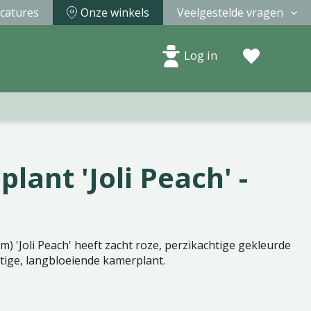
catures
Onze winkels
Veelgestelde vragen
Log in
lant 'Joli Peach' -
) 'Joli Peach' heeft zacht roze, perzikachtige gekleurde
tige, langbloeiende kamerplant.