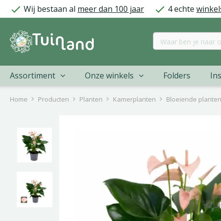
Ga
Wij bestaan al
meer dan 100 jaar
4 echte
winkel
naar
content
Assortiment
Onze winkels
Folders
Ins
Home
Producten
Planten
Kamerplanten
Bloeiende plante