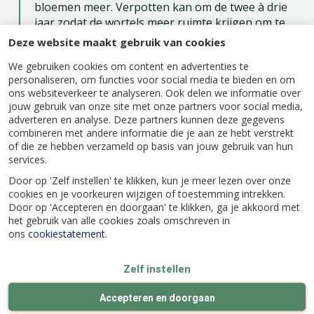
bloemen meer. Verpotten kan om de twee à drie
jaar zodat de wortels meer ruimte krijgen om te
groeien en in verse potgrond zit weer voeding.
Deze website maakt gebruik van cookies
Verpotten kan het beste in het voorjaar, zodat
We gebruiken cookies om content en advertenties te
eventuele beschadigde wortels sneller herstellen.
personaliseren, om functies voor social media te bieden en om
En in de wintermaanden hoeft de Anthurium
ons websiteverkeer te analyseren. Ook delen we informatie over
geen voeding te krijgen. Voeding geef je alleen in
jouw gebruik van onze site met onze partners voor social media,
de lente- en zomermaanden en geef dan gewone
adverteren en analyse. Deze partners kunnen deze gegevens
kamerplantenvoeding voor bloeiende planten.
combineren met andere informatie die je aan ze hebt verstrekt
of die ze hebben verzameld op basis van jouw gebruik van hun
Water geven
services.
Een Flamingoplant verbruikt niet veel water maar
Door op 'Zelf instellen' te klikken, kun je meer lezen over onze
de grond kan beter altijd licht vochtig zijn. Alleen
cookies en je voorkeuren wijzigen of toestemming intrekken.
Door op 'Accepteren en doorgaan' te klikken, ga je akkoord met
in de wintermaanden mag de grond iets
het gebruik van alle cookies zoals omschreven in
opdrogen. Krijgt het blad bruine vlekken met een
ons
cookiestatement
.
geel randje er omheen, dan krijgt de plant te veel
water. Sproeien doe je om de luchtvochtigheid te
verhogen waar een Anthurium van houdt. Ook
Zelf instellen
verwijder je zo gemakkelijk het stof waardoor het
Accepteren en doorgaan
blad meer gaat glanzen.