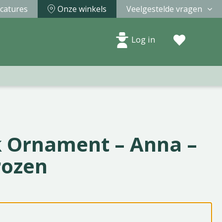
catures
Onze winkels
Veelgestelde vragen
Log in
 Ornament – Anna –
rozen