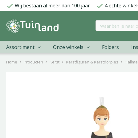
Ga
Wij bestaan al
meer dan 100 jaar
4 echte
winkel
naar
content
Assortiment
Onze winkels
Folders
Ins
Home
Producten
Kerst
Kerstfiguren & Kerstdorpjes
Hallma