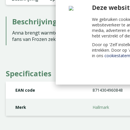
Deze websit
We gebruiken cookie
Beschrijving
websiteverkeer te a
media, adverteren e
Anna brengt warmte en vrolijkheid in de koude winter
hebt verstrekt of d
fans van Frozen zeker zal bekoren.
Door op 'Zelf instel
intrekken. Door op 
in ons
cookiestatem
Specificaties
EAN code
8714304960848
Merk
Hallmark