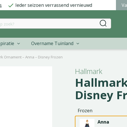
s
Ieder seizoen verrassend vernieuwd
Va
piratie
Overname Tuinland
rk Ornament – Anna – Disney Frozen
Hallmark
Hallmark
Disney F
Frozen
Anna