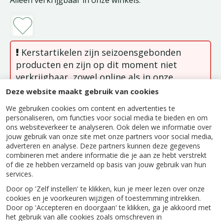
Alleen verkrijgbaar in onze winkels.
Kerstartikelen zijn seizoensgebonden
producten en zijn op dit moment niet
verkrijgbaar, zowel online als in onze
winkels. Deze artikelen zijn weer
Deze website maakt gebruik van cookies
beschikbaar in het kerstseizoen.
We gebruiken cookies om content en advertenties te
personaliseren, om functies voor social media te bieden en om
ons websiteverkeer te analyseren. Ook delen we informatie over
jouw gebruik van onze site met onze partners voor social media,
adverteren en analyse. Deze partners kunnen deze gegevens
combineren met andere informatie die je aan ze hebt verstrekt
Beschrijving
of die ze hebben verzameld op basis van jouw gebruik van hun
services.
Mickey Mouse brengt klassieke Disney-magie in
Door op 'Zelf instellen' te klikken, kun je meer lezen over onze
je kerstboom. Een vrolijk en tijdloos ornament
cookies en je voorkeuren wijzigen of toestemming intrekken.
dat iedereen herkent.
Door op 'Accepteren en doorgaan' te klikken, ga je akkoord met
het gebruik van alle cookies zoals omschreven in