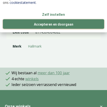
ons
cookiestatement
.
Zelf instellen
Specificaties
Accepteren en doorgaan
EAN code
8714304964082
Merk
Hallmark
Wij bestaan al
meer dan 100 jaar
4 echte
winkels
Ieder seizoen verrassend vernieuwd
Onze winkels