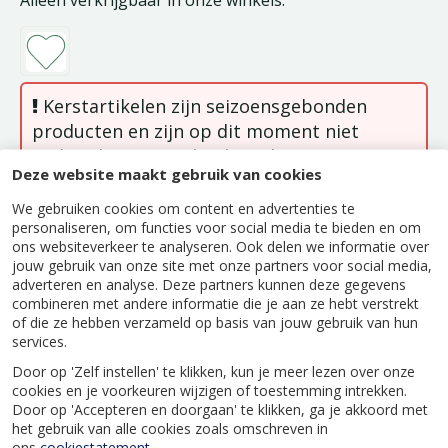
Alleen verkrijgbaar in onze winkels.
Kerstartikelen zijn seizoensgebonden
producten en zijn op dit moment niet
verkrijgbaar, zowel online als in onze
Deze website maakt gebruik van cookies
winkels. Deze artikelen zijn weer
beschikbaar in het kerstseizoen.
We gebruiken cookies om content en advertenties te
personaliseren, om functies voor social media te bieden en om
ons websiteverkeer te analyseren. Ook delen we informatie over
jouw gebruik van onze site met onze partners voor social media,
adverteren en analyse. Deze partners kunnen deze gegevens
combineren met andere informatie die je aan ze hebt verstrekt
Beschrijving
of die ze hebben verzameld op basis van jouw gebruik van hun
services.
Mickey als notenkraker; een klassieke en vrolijke
Door op 'Zelf instellen' te klikken, kun je meer lezen over onze
toevoeging voor een feestelijke kerstboom.
cookies en je voorkeuren wijzigen of toestemming intrekken.
Door op 'Accepteren en doorgaan' te klikken, ga je akkoord met
het gebruik van alle cookies zoals omschreven in
ons
cookiestatement
.