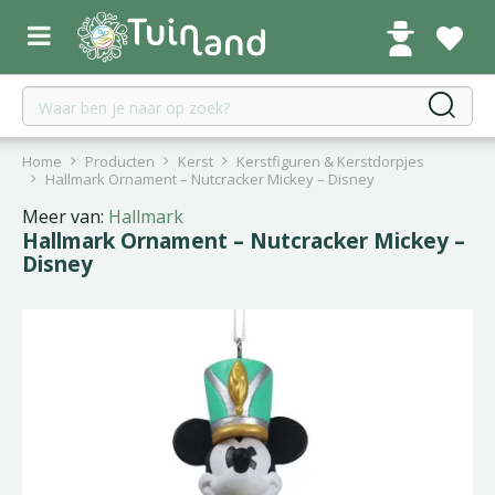
G
a
n
a
a
r
c
Home
Producten
Kerst
Kerstfiguren & Kerstdorpjes
o
Hallmark Ornament – Nutcracker Mickey – Disney
n
Meer van:
Hallmark
t
Hallmark Ornament – Nutcracker Mickey –
e
Disney
n
t