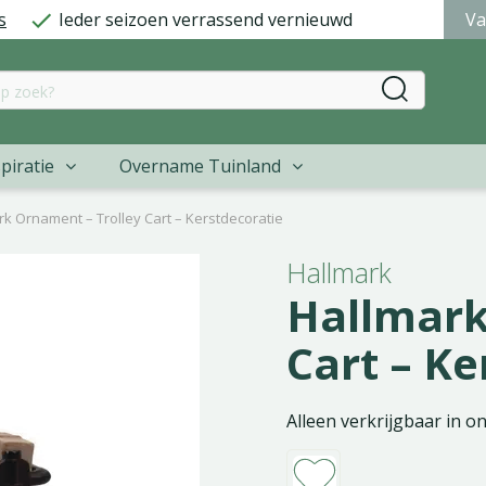
s
Ieder seizoen verrassend vernieuwd
Va
piratie
Overname Tuinland
rk Ornament – Trolley Cart – Kerstdecoratie
Hallmark
Hallmark
Cart – Ke
Alleen verkrijgbaar in o