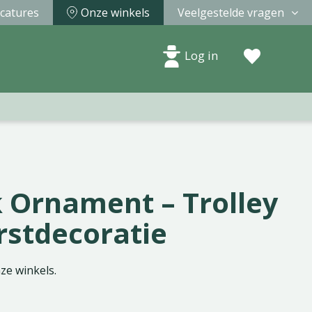
catures
Onze winkels
Veelgestelde vragen
Log in
 Ornament – Trolley
rstdecoratie
nze winkels.