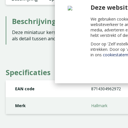
Deze websit
We gebruiken cookie
Beschrijving
websiteverkeer te a
media, adverteren e
Deze miniatuur kerstkar met cadeautjes is een vrolijk
hebt verstrekt of d
als detail tussen andere ornamenten.
Door op 'Zelf instel
intrekken. Door op 
in ons
cookiestatem
Specificaties
EAN code
8714304962972
Merk
Hallmark