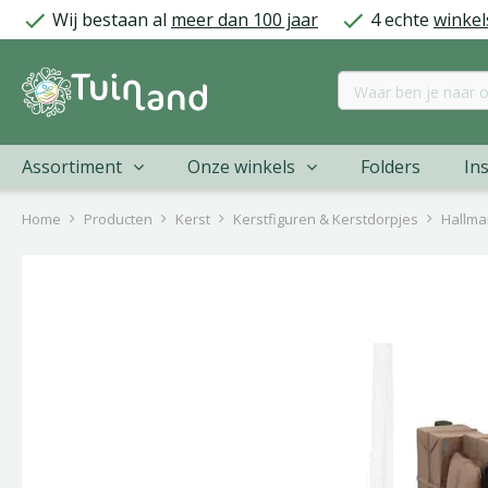
Ga
Wij bestaan al
meer dan 100 jaar
4 echte
winkel
naar
content
Assortiment
Onze winkels
Folders
Ins
Home
Producten
Kerst
Kerstfiguren & Kerstdorpjes
Hallma