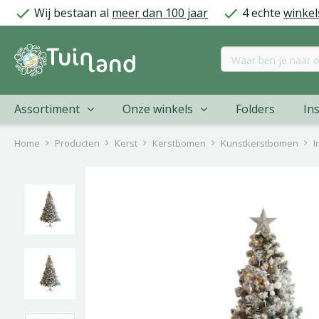
Ga
Wij bestaan al
meer dan 100 jaar
4 echte
winkel
naar
content
Assortiment
Onze winkels
Folders
Ins
Home
Producten
Kerst
Kerstbomen
Kunstkerstbomen
I