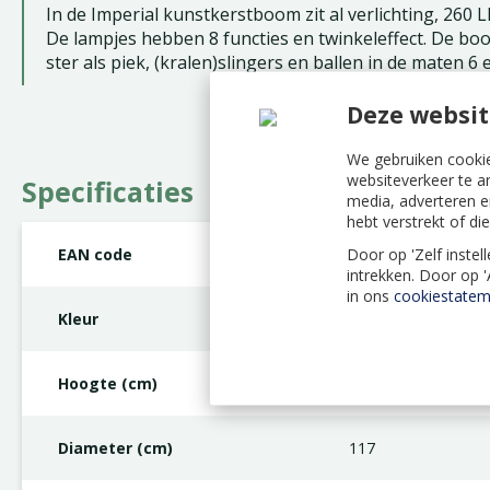
In de Imperial kunstkerstboom zit al verlichting, 260 L
De lampjes hebben 8 functies en twinkeleffect. De boom
ster als piek, (kralen)slingers en ballen in de maten 6 
Deze websit
We gebruiken cookie
websiteverkeer te a
Specificaties
media, adverteren e
hebt verstrekt of d
Door op 'Zelf instel
EAN code
8720194476550
intrekken. Door op 
in ons
cookiestatem
Kleur
Groen, Wit
Hoogte (cm)
180
Diameter (cm)
117