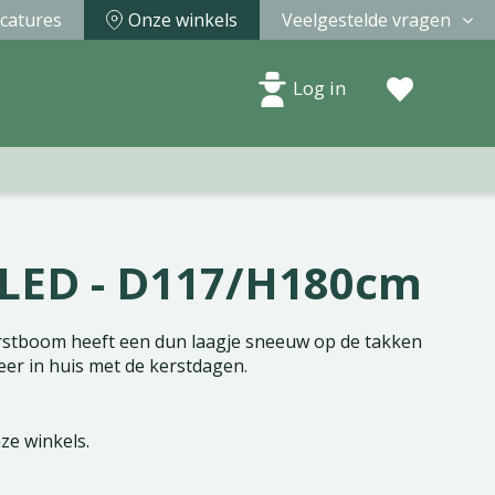
catures
Onze winkels
Veelgestelde vragen
Log in
 LED - D117/H180cm
rstboom heeft een dun laagje sneeuw op de takken
eer in huis met de kerstdagen.
nze winkels.