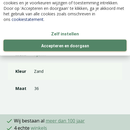
cookies en je voorkeuren wijzigen of toestemming intrekken.
Door op 'Accepteren en doorgaan' te klikken, ga je akkoord met
het gebruik van alle cookies zoals omschreven in
Specificaties
ons
cookiestatement
.
Zelf instellen
EAN code
8718339253265
Accepteren en doorgaan
Merk
Kjelvik
Kleur
Zand
Maat
36
Wij bestaan al
meer dan 100 jaar
4 echte
winkels