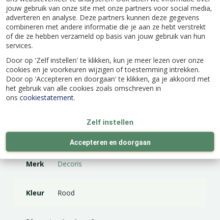
aan een speciaal kerstbalhaakje (exclusief) wat je
jouw gebruik van onze site met onze partners voor social media,
door het oogje, wat boven op de kerstbal zit,
adverteren en analyse. Deze partners kunnen deze gegevens
combineren met andere informatie die je aan ze hebt verstrekt
steekt en hang de bal aan een tak in de
of die ze hebben verzameld op basis van jouw gebruik van hun
kerstboom. Je kunt natuurlijk ook een mooie
services.
schaal vullen met diverse kerstballen.
Door op 'Zelf instellen' te klikken, kun je meer lezen over onze
cookies en je voorkeuren wijzigen of toestemming intrekken.
Door op 'Accepteren en doorgaan' te klikken, ga je akkoord met
het gebruik van alle cookies zoals omschreven in
ons
cookiestatement
.
Specificaties
Zelf instellen
EAN code
8716128973875
Accepteren en doorgaan
Merk
Decoris
Kleur
Rood