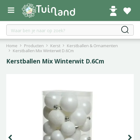
G
a
n
a
a
r
c
Home
Producten
Kerst
Kerstballen & Ornamenten
o
Kerstballen Mix Winterwit D.6Cm
n
Kerstballen Mix Winterwit D.6Cm
t
e
n
t