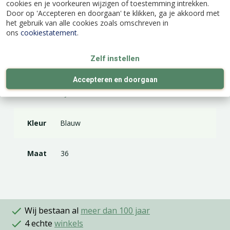
cookies en je voorkeuren wijzigen of toestemming intrekken.
Door op 'Accepteren en doorgaan' te klikken, ga je akkoord met
het gebruik van alle cookies zoals omschreven in
Specificaties
ons
cookiestatement
.
Zelf instellen
EAN code
8718339255559
Accepteren en doorgaan
Merk
Kjelvik
Kleur
Blauw
Maat
36
Wij bestaan al
meer dan 100 jaar
4 echte
winkels