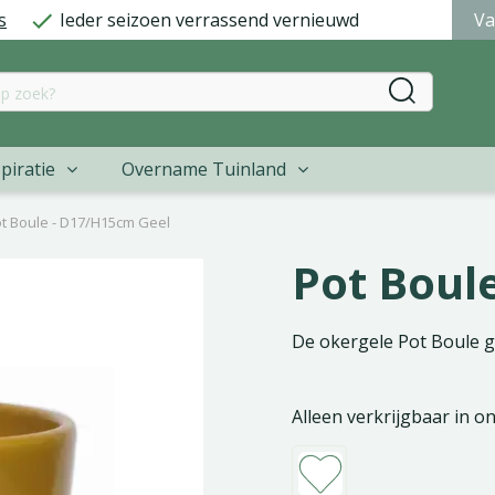
s
Ieder seizoen verrassend vernieuwd
Va
piratie
Overname Tuinland
t Boule - D17/H15cm Geel
Pot Boul
De okergele Pot Boule gee
Alleen verkrijgbaar in o