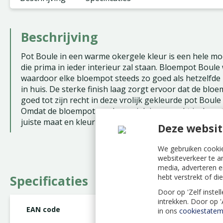
Beschrijving
Pot Boule in een warme okergele kleur is een hele m
die prima in ieder interieur zal staan. Bloempot Bou
waardoor elke bloempot steeds zo goed als hetzelfde i
in huis. De sterke finish laag zorgt ervoor dat de bloe
goed tot zijn recht in deze vrolijk gekleurde pot Boule 
Omdat de bloempot van keramiek is gemaakt is de pot 
juiste maat en kleur die bij jouw kamerplant en interie
Deze websit
We gebruiken cookie
websiteverkeer te a
media, adverteren e
hebt verstrekt of d
Specificaties
Door op 'Zelf instel
intrekken. Door op 
EAN code
8717336308466
in ons
cookiestatem