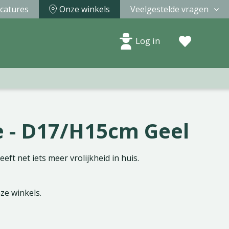
catures
Onze winkels
Veelgestelde vragen
Log in
e - D17/H15cm Geel
ft net iets meer vrolijkheid in huis.
nze winkels.