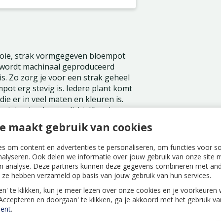
ooie, strak vormgegeven bloempot
le wordt machinaal geproduceerd
s. Zo zorg je voor een strak geheel
mpot erg stevig is. Iedere plant komt
die er in veel maten en kleuren is.
niet geheel waterdicht. Kies de
ur past.
e maakt gebruik van cookies
s om content en advertenties te personaliseren, om functies voor s
nalyseren. Ook delen we informatie over jouw gebruik van onze site m
n analyse. Deze partners kunnen deze gegevens combineren met ande
ie ze hebben verzameld op basis van jouw gebruik van hun services.
len' te klikken, kun je meer lezen over onze cookies en je voorkeure
'Accepteren en doorgaan' te klikken, ga je akkoord met het gebruik v
ent
.