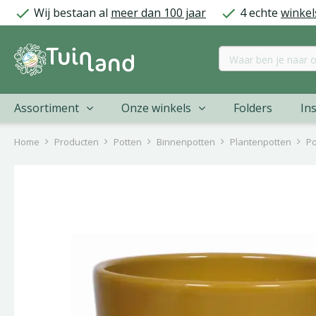
Ga
Wij bestaan al
meer dan 100 jaar
4 echte
winkel
naar
content
Assortiment
Onze winkels
Folders
Ins
Home
Producten
Potten
Binnenpotten
Plantenpotten
Po