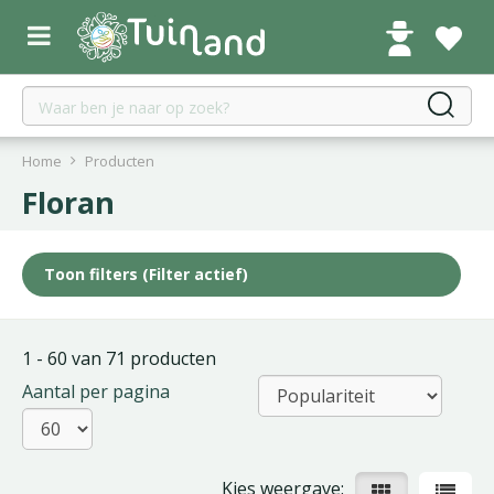
G
a
n
a
a
r
c
Home
Producten
o
Floran
n
t
e
Toon filters
(Filter actief)
n
t
1 - 60 van 71 producten
Aantal per pagina
Kies weergave: