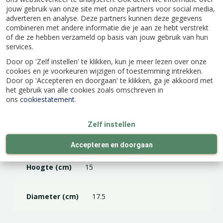
jouw gebruik van onze site met onze partners voor social media,
adverteren en analyse. Deze partners kunnen deze gegevens
combineren met andere informatie die je aan ze hebt verstrekt
of die ze hebben verzameld op basis van jouw gebruik van hun
services.
Specificaties
Door op 'Zelf instellen' te klikken, kun je meer lezen over onze
cookies en je voorkeuren wijzigen of toestemming intrekken.
EAN code
8717336306660
Door op 'Accepteren en doorgaan' te klikken, ga je akkoord met
het gebruik van alle cookies zoals omschreven in
ons
cookiestatement
.
Merk
Floran
Zelf instellen
Kleur
Goud
Accepteren en doorgaan
Hoogte (cm)
15
Diameter (cm)
17.5