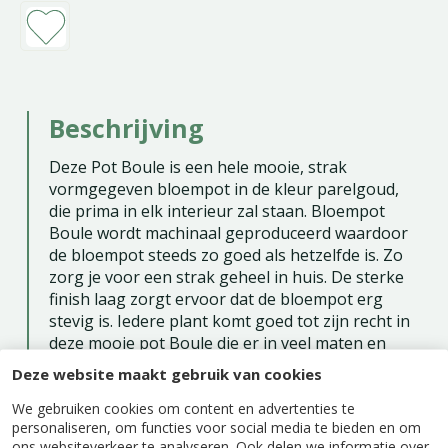
Beschrijving
Deze Pot Boule is een hele mooie, strak
vormgegeven bloempot in de kleur parelgoud,
die prima in elk interieur zal staan. Bloempot
Boule wordt machinaal geproduceerd waardoor
de bloempot steeds zo goed als hetzelfde is. Zo
zorg je voor een strak geheel in huis. De sterke
finish laag zorgt ervoor dat de bloempot erg
stevig is. Iedere plant komt goed tot zijn recht in
deze mooie pot Boule die er in veel maten en
kleuren is. Omdat de bloempot van keramiek is
Deze website maakt gebruik van cookies
gemaakt is de pot niet geheel waterdicht. Kies de
We gebruiken cookies om content en advertenties te
juiste maat en kleur die bij jouw kamerplant en
personaliseren, om functies voor social media te bieden en om
interieur past.
ons websiteverkeer te analyseren. Ook delen we informatie over