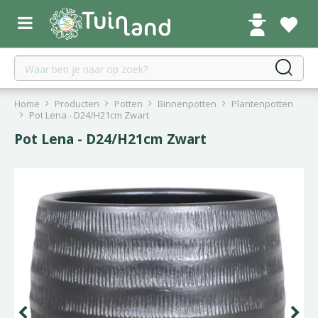
G
a
n
a
a
r
c
Home
Producten
Potten
Binnenpotten
Plantenpotten
o
Pot Lena - D24/H21cm Zwart
n
Pot Lena - D24/H21cm Zwart
t
e
n
t