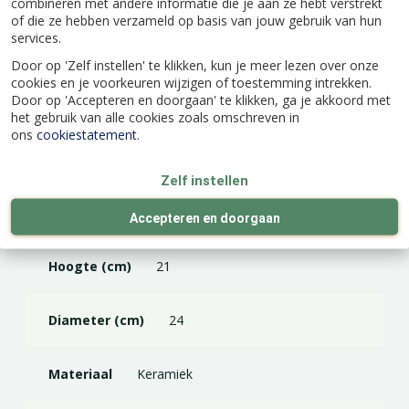
combineren met andere informatie die je aan ze hebt verstrekt
of die ze hebben verzameld op basis van jouw gebruik van hun
services.
Specificaties
Door op 'Zelf instellen' te klikken, kun je meer lezen over onze
cookies en je voorkeuren wijzigen of toestemming intrekken.
Door op 'Accepteren en doorgaan' te klikken, ga je akkoord met
EAN code
8717336229631
het gebruik van alle cookies zoals omschreven in
ons
cookiestatement
.
Merk
Floran
Zelf instellen
Kleur
Zwart
Accepteren en doorgaan
Hoogte (cm)
21
Diameter (cm)
24
Materiaal
Keramiek