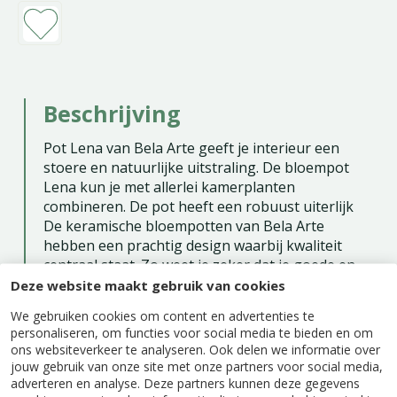
Beschrijving
Pot Lena van Bela Arte geeft je interieur een
stoere en natuurlijke uitstraling. De bloempot
Lena kun je met allerlei kamerplanten
combineren. De pot heeft een robuust uiterlijk
De keramische bloempotten van Bela Arte
hebben een prachtig design waarbij kwaliteit
centraal staat. Zo weet je zeker dat je goede en
mooie bloempot in huis haalt. Deze Pot Lena is er
Deze website maakt gebruik van cookies
in verschillende kleuren en maten. Altijd een
We gebruiken cookies om content en advertenties te
bloempot die bij jouw kamerplant en interieur
personaliseren, om functies voor social media te bieden en om
past.
ons websiteverkeer te analyseren. Ook delen we informatie over
jouw gebruik van onze site met onze partners voor social media,
adverteren en analyse. Deze partners kunnen deze gegevens