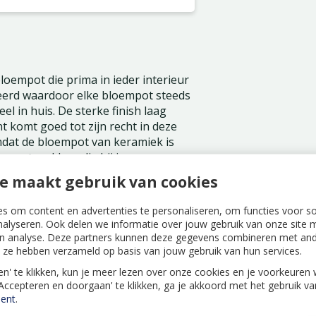
oempot die prima in ieder interieur
eerd waardoor elke bloempot steeds
el in huis. De sterke finish laag
nt komt goed tot zijn recht in deze
Omdat de bloempot van keramiek is
e maat en kleur die bij jouw
e maakt gebruik van cookies
s om content en advertenties te personaliseren, om functies voor s
nalyseren. Ook delen we informatie over jouw gebruik van onze site m
n analyse. Deze partners kunnen deze gegevens combineren met ande
ie ze hebben verzameld op basis van jouw gebruik van hun services.
len' te klikken, kun je meer lezen over onze cookies en je voorkeure
'Accepteren en doorgaan' te klikken, ga je akkoord met het gebruik v
ent
.