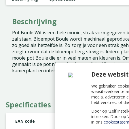
Beschrijving
Pot Boule Wit is een hele mooie, strak vormgegeven bl
zal staan. Bloempot Boule wordt machinaal geproduc
zo goed als hetzelfde is. Zo zorg je voor een strak gehe
zorgt ervoor dat de bloempot erg stevig is. Iedere pla
mooie pot Boule die er in veel maten en kleuren is. 
gemaakt is de pot niet geheel waterdicht. Kies de juist
kamerplant en interieur past.
Deze websit
We gebruiken cookie
websiteverkeer te a
media, adverteren e
hebt verstrekt of d
Specificaties
Door op 'Zelf instel
intrekken. Door op 
EAN code
8717336310087
in ons
cookiestatem