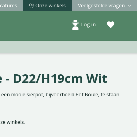
catures
Onze winkels
Veelgestelde vragen
Log in
e - D22/H19cm Wit
een mooie sierpot, bijvoorbeeld Pot Boule, te staan
nze winkels.