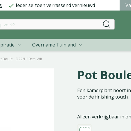
s
Ieder seizoen verrassend vernieuwd
Va
piratie
Overname Tuinland
t Boule - D22/H19cm Wit
Pot Boul
Een kamerplant hoort in 
voor de finishing touch.
Alleen verkrijgbaar in o