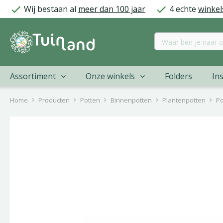
Ga
Wij bestaan al
meer dan 100 jaar
4 echte
winkel
naar
content
Assortiment
Onze winkels
Folders
Ins
Home
Producten
Potten
Binnenpotten
Plantenpotten
Po