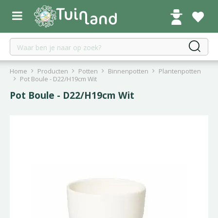
G
a
n
a
a
r
c
Home
Producten
Potten
Binnenpotten
Plantenpotten
o
Pot Boule - D22/H19cm Wit
n
Pot Boule - D22/H19cm Wit
t
e
n
t