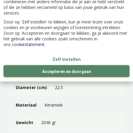
Specificaties
combineren met andere informatie die je aan ze hebt verstrekt
of die ze hebben verzameld op basis van jouw gebruik van hun
services.
EAN code
8717336310483
Door op 'Zelf instellen' te klikken, kun je meer lezen over onze
cookies en je voorkeuren wijzigen of toestemming intrekken.
Door op 'Accepteren en doorgaan' te klikken, ga je akkoord met
Merk
Floran
het gebruik van alle cookies zoals omschreven in
ons
cookiestatement
.
Kleur
Wit
Zelf instellen
Hoogte (cm)
19.5
Accepteren en doorgaan
Diameter (cm)
22.5
Materiaal
Keramiek
Gewicht
2040 gr