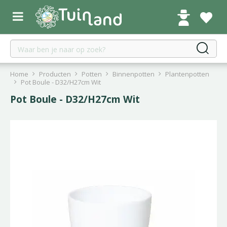
G
a
n
a
a
r
c
Home
Producten
Potten
Binnenpotten
Plantenpotten
o
Pot Boule - D32/H27cm Wit
n
Pot Boule - D32/H27cm Wit
t
e
n
t