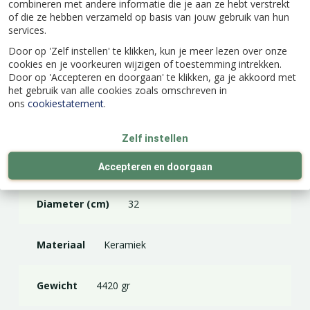
Specificaties
combineren met andere informatie die je aan ze hebt verstrekt
of die ze hebben verzameld op basis van jouw gebruik van hun
services.
EAN code
8717336310117
Door op 'Zelf instellen' te klikken, kun je meer lezen over onze
cookies en je voorkeuren wijzigen of toestemming intrekken.
Door op 'Accepteren en doorgaan' te klikken, ga je akkoord met
Merk
Floran
het gebruik van alle cookies zoals omschreven in
ons
cookiestatement
.
Kleur
Wit
Zelf instellen
Hoogte (cm)
27
Accepteren en doorgaan
Diameter (cm)
32
Materiaal
Keramiek
Gewicht
4420 gr