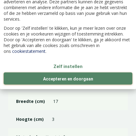
adverteren en analyse. Deze partners kunnen deze gegevens
combineren met andere informatie die je aan ze hebt verstrekt
Specificaties
of die ze hebben verzameld op basis van jouw gebruik van hun
services.
Door op 'Zelf instellen' te klikken, kun je meer lezen over onze
EAN code
8711904121174
cookies en je voorkeuren wijzigen of toestemming intrekken.
Door op 'Accepteren en doorgaan' te klikken, ga je akkoord met
het gebruik van alle cookies zoals omschreven in
Merk
Elho
ons
cookiestatement
.
Kleur
Antraciet
Zelf instellen
Accepteren en doorgaan
Lengte (cm)
50
Breedte (cm)
17
Hoogte (cm)
3