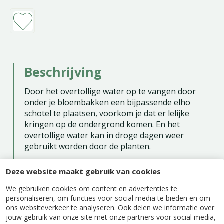
Beschrijving
Door het overtollige water op te vangen door
onder je bloembakken een bijpassende elho
schotel te plaatsen, voorkom je dat er lelijke
kringen op de ondergrond komen. En het
overtollige water kan in droge dagen weer
gebruikt worden door de planten.
De schotel is gemaakt van 100% gerecycled
Deze website maakt gebruik van cookies
plastic, geproduceerd met windenergie en is
weer volledig recyclebaar.
We gebruiken cookies om content en advertenties te
personaliseren, om functies voor social media te bieden en om
ons websiteverkeer te analyseren. Ook delen we informatie over
jouw gebruik van onze site met onze partners voor social media,