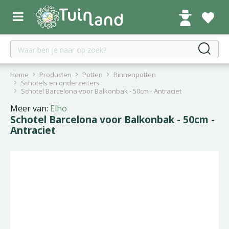
G
a
n
a
a
r
c
Home
Producten
Potten
Binnenpotten
o
Schotels en onderzetters
Schotel Barcelona voor Balkonbak - 50cm - Antraciet
n
t
Meer van:
Elho
e
Schotel Barcelona voor Balkonbak - 50cm -
n
Antraciet
t