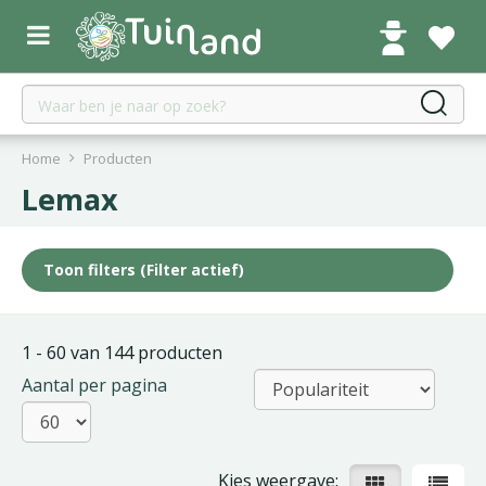
G
a
n
a
a
r
c
Home
Producten
o
Lemax
n
t
e
Toon filters
(Filter actief)
n
t
1 - 60 van 144 producten
Aantal per pagina
Kies weergave: