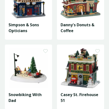
Simpson & Sons
Danny's Donuts &
Opticians
Coffee
Snowbiking With
Casey St. Firehouse
Dad
51