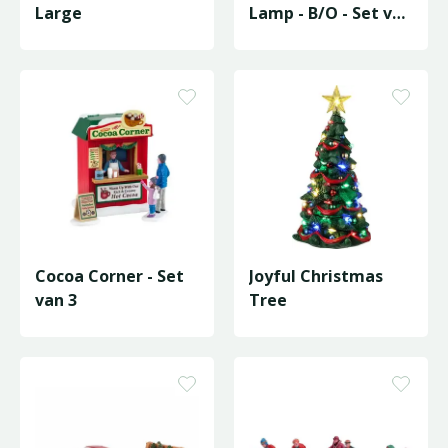
Large
Lamp - B/O - Set van
8
Cocoa Corner - Set
Joyful Christmas
van 3
Tree