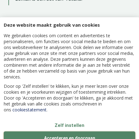
Deze website maakt gebruik van cookies
Specificaties
We gebruiken cookies om content en advertenties te
personaliseren, om functies voor social media te bieden en om
ons websiteverkeer te analyseren. Ook delen we informatie over
jouw gebruik van onze site met onze partners voor social media,
EAN code
728162120304
adverteren en analyse. Deze partners kunnen deze gegevens
combineren met andere informatie die je aan ze hebt verstrekt
of die ze hebben verzameld op basis van jouw gebruik van hun
Merk
Lemax
services.
Door op 'Zelf instellen' te klikken, kun je meer lezen over onze
Lengte (cm)
17
cookies en je voorkeuren wijzigen of toestemming intrekken.
Door op 'Accepteren en doorgaan' te klikken, ga je akkoord met
het gebruik van alle cookies zoals omschreven in
Breedte (cm)
7.5
ons
cookiestatement
.
Zelf instellen
Hoogte (cm)
5.9
Accepteren en doorgaan