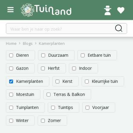
G
a
n
a
a
r
c
Home
Blogs
Kamerplanten
o
n
Dieren
Duurzaam
Eetbare tuin
t
e
Gazon
Herfst
Indoor
n
t
Kamerplanten
Kerst
Kleurrijke tuin
Moestuin
Terras & Balkon
Tuinplanten
Tuintips
Voorjaar
Winter
Zomer