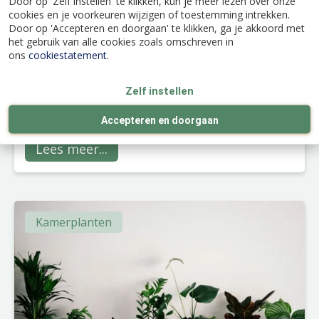
Door op 'Zelf instellen' te klikken, kun je meer lezen over onze
cookies en je voorkeuren wijzigen of toestemming intrekken.
Door op 'Accepteren en doorgaan' te klikken, ga je akkoord met
het gebruik van alle cookies zoals omschreven in
ons
cookiestatement
.
De 5 mooiste kerstplanten voor binnen
Zelf instellen
In deze blog ontdek je de
vijf mooiste
kerstplanten voor binnen
die je niet mag missen.
Accepteren en doorgaan
Lees meer...
Kamerplanten