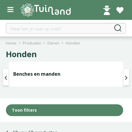
G
a
n
a
a
r
c
Home
Producten
Dieren
Honden
o
Honden
n
t
e
Benches en manden
n
t
Toon filters