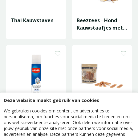
Thai Kauwstaven
Beeztees - Hond -
Kauwstaafjes met
Eend 40st
Deze website maakt gebruik van cookies
Bolfo Mand en
Beeztees - Hond -
We gebruiken cookies om content en advertenties te
Tapijtspray
Kipfilet Strips met
personaliseren, om functies voor social media te bieden en om
ons websiteverkeer te analyseren. Ook delen we informatie over
Eend 400g
jouw gebruik van onze site met onze partners voor social media,
adverteren en analyse. Deze partners kunnen deze gegevens