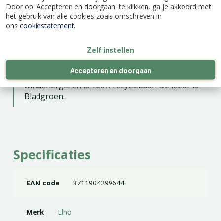
beluchting en kunnen gemakkelijk water
Door op 'Accepteren en doorgaan' te klikken, ga je akkoord met
opnemen naar behoefte. Een pot van
het gebruik van alle cookies zoals omschreven in
topkwaliteit. En de bloempot is jaar na jaar te
ons
cookiestatement
.
gebruiken. Met een bijpassende Green Basics
schotel van elho kun je de Kweekpot optimaal
Zelf instellen
gebruiken.
Accepteren en doorgaan
Gemaakt van 100% gerecycled plastic, met
windenergie en is 100% recyclebaar. De kleur is
Bladgroen.
Specificaties
EAN code
8711904299644
Merk
Elho