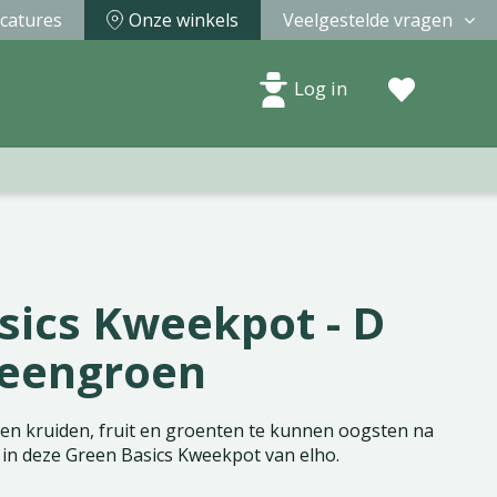
catures
Onze winkels
Veelgestelde vragen
Log in
sics Kweekpot - D
teengroen
gen kruiden, fruit en groenten te kunnen oogsten na
 in deze Green Basics Kweekpot van elho.