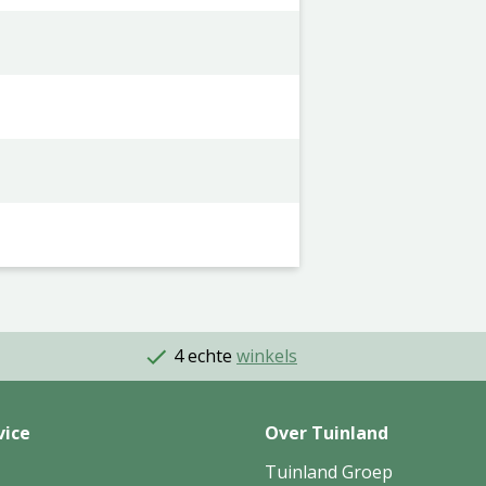
4 echte
winkels
vice
Over Tuinland
Tuinland Groep