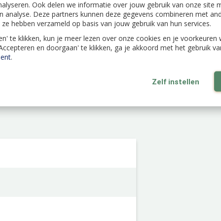
nalyseren. Ook delen we informatie over jouw gebruik van onze site m
 beluchting en kunnen gemakkelijk
n analyse. Deze partners kunnen deze gegevens combineren met ande
. En de bloempot is jaar na jaar te
ie ze hebben verzameld op basis van jouw gebruik van hun services.
 van elho kun je de Kweekpot
len' te klikken, kun je meer lezen over onze cookies en je voorkeure
'Accepteren en doorgaan' te klikken, ga je akkoord met het gebruik v
et windenergie en volledig
ent
.
Zelf instellen