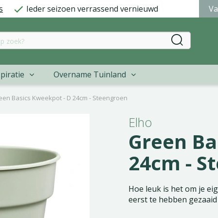
s
Ieder seizoen verrassend vernieuwd
Va
piratie
Overname Tuinland
een Basics Kweekpot - D 24cm - Steengroen
Elho
Green Ba
24cm - S
Hoe leuk is het om je ei
eerst te hebben gezaaid