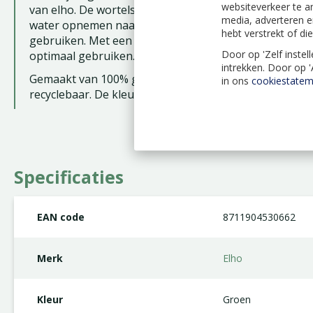
websiteverkeer te a
van elho. De wortels van de planten krijgen de beste
media, adverteren e
water opnemen naar behoefte. Een pot van topkwaliteit
hebt verstrekt of d
gebruiken. Met een bijpassende Green Basics schotel
Door op 'Zelf instel
optimaal gebruiken.
intrekken. Door op 
Gemaakt van 100% gerecycled plastic, geproduceerd m
in ons
cookiestatem
recyclebaar. De kleur is Steengroen.
Specificaties
EAN code
8711904530662
Merk
Elho
Kleur
Groen