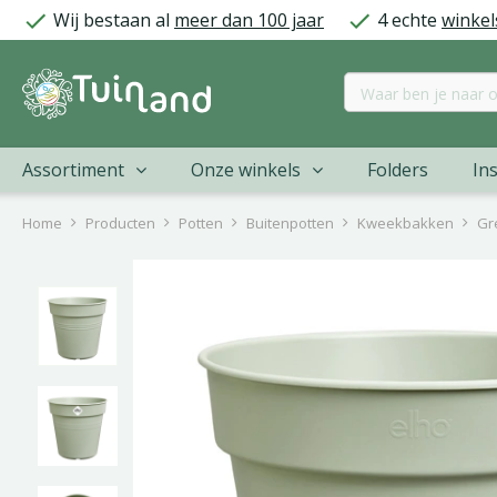
Ga
Wij bestaan al
meer dan 100 jaar
4 echte
winkel
naar
content
Assortiment
Onze winkels
Folders
Ins
Home
Producten
Potten
Buitenpotten
Kweekbakken
Gr